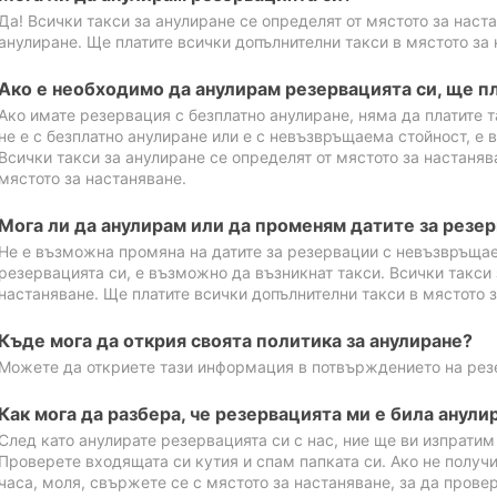
Да! Всички такси за анулиране се определят от мястото за наст
анулиране. Ще платите всички допълнителни такси в мястото за 
Ако е необходимо да анулирам резервацията си, ще пл
Ако имате резервация с безплатно анулиране, няма да платите т
не е с безплатно анулиране или е с невъзвръщаема стойност, е 
Всички такси за анулиране се определят от мястото за настаняв
мястото за настаняване.
Мога ли да анулирам или да променям датите за резе
Не е възможна промяна на датите за резервации с невъзвръщае
резервацията си, е възможно да възникнат такси. Всички такси 
настаняване. Ще платите всички допълнителни такси в мястото з
Къде мога да открия своята политика за анулиране?
Можете да откриете тази информация в потвърждението на рез
Как мога да разбера, че резервацията ми е била анули
След като анулирате резервацията си с нас, ние ще ви изпрати
Проверете входящата си кутия и спам папката си. Ако не получ
часа, моля, свържете се с мястото за настаняване, за да прове