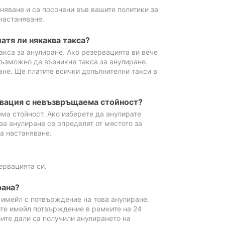
аняване и са посочени във вашите политики за
настаняване.
атя ли някаква такса?
акса за анулиране. Ако резервацията ви вече
възможно да възникне такса за анулиране.
ане. Ще платите всички допълнителни такси в
рвация с невъзвръщаема стойност?
ма стойност. Ако изберете да анулирате
за анулиране се определят от мястото за
а настаняване.
ервацията си.
рана?
м имейл с потвърждение на това анулиране.
ите имейл потвърждение в рамките на 24
рите дали са получили анулирането на