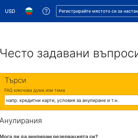
USD
Помощ с резервацията ви
Регистрирайте мястото си за наста
Избор на валута. Избрана валута - Американски дол
Избор на език. Избран език - Български
Често задавани въпрос
Търси
FAQ ключова дума или тема
Анулирания
Мога ли да анулирам резервацията си?