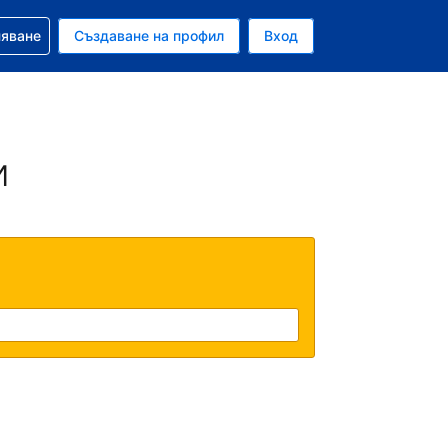
няване
Създаване на профил
Вход
ар
и