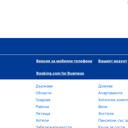
Версия за мобилни телефони
Вашият акаунт
Booking.com for Business
Държави
Домове
Области
Апартаменти
Градове
Хотелски комп
Райони
Вили
Летища
Хостели
Хотели
Пансиони със з
Забележителности
Къщи за гости