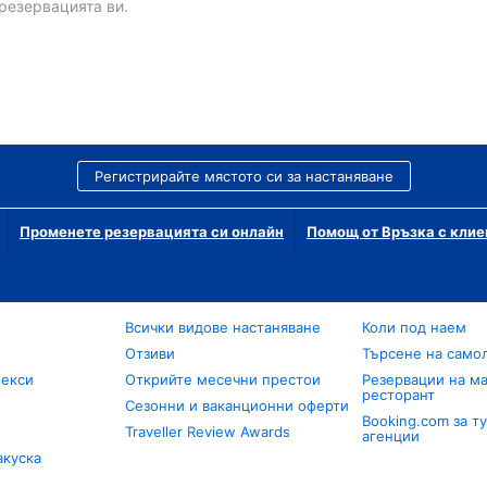
резервацията ви.
Регистрирайте мястото си за настаняване
Променете резервацията си онлайн
Помощ от Връзка с клие
Всички видове настаняване
Коли под наем
Отзиви
Търсене на само
лекси
Открийте месечни престои
Резервации на ма
ресторант
Сезонни и ваканционни оферти
Booking.com за т
Traveller Review Awards
агенции
акуска