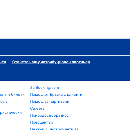
нти
Станете наш дистрибуционен партньор
За Booking.com
летни билети
Помощ от Връзка с клиенти
са в
Помощ за партньори
Careers
уристически
Природосъобразност
Пресцентър
Център с инструменти за