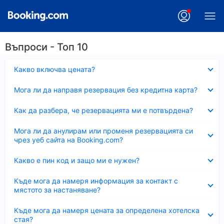
Въпроси - Топ 10
Свито
Какво включва цената?
Свито
Мога ли да направя резервация без кредитна карта?
Свито
Как да разбера, че резервацията ми е потвърдена?
Свито
Мога ли да анулирам или променя резервацията си
чрез уеб сайта на Booking.com?
Свито
Какво е пин код и защо ми е нужен?
Свито
Къде мога да намеря информация за контакт с
мястото за настаняване?
Свито
Къде мога да намеря цената за определена хотелска
стая?