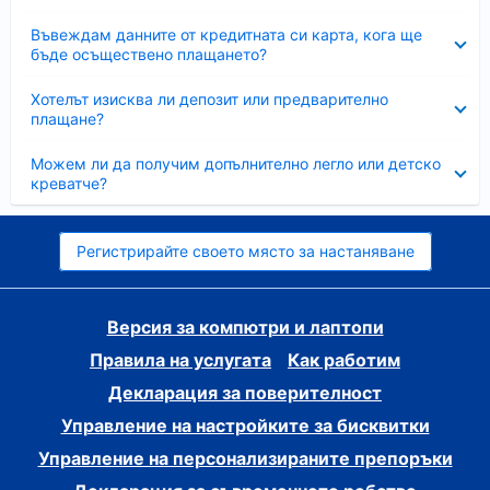
Свито
Въвеждам данните от кредитната си карта, кога ще
бъде осъществено плащането?
Свито
Хотелът изисква ли депозит или предварително
плащане?
Свито
Можем ли да получим допълнително легло или детско
креватче?
Регистрирайте своето място за настаняване
Версия за компютри и лаптопи
Правила на услугата
Как работим
Декларация за поверителност
Управление на настройките за бисквитки
Управление на персонализираните препоръки