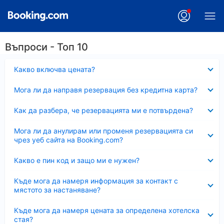
Въпроси - Топ 10
Свито
Какво включва цената?
Свито
Мога ли да направя резервация без кредитна карта?
Свито
Как да разбера, че резервацията ми е потвърдена?
Свито
Мога ли да анулирам или променя резервацията си
чрез уеб сайта на Booking.com?
Свито
Какво е пин код и защо ми е нужен?
Свито
Къде мога да намеря информация за контакт с
мястото за настаняване?
Свито
Къде мога да намеря цената за определена хотелска
стая?