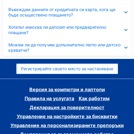
Свито
Въвеждам данните от кредитната си карта, кога ще
бъде осъществено плащането?
Свито
Хотелът изисква ли депозит или предварително
плащане?
Свито
Можем ли да получим допълнително легло или детско
креватче?
Регистрирайте своето място за настаняване
Версия за компютри и лаптопи
Правила на услугата
Как работим
Декларация за поверителност
Управление на настройките за бисквитки
Управление на персонализираните препоръки