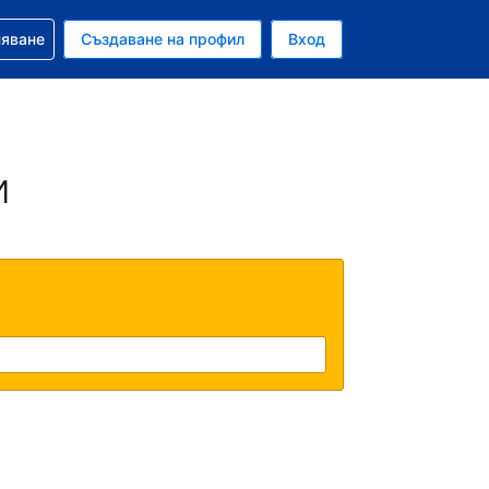
няване
Създаване на профил
Вход
и