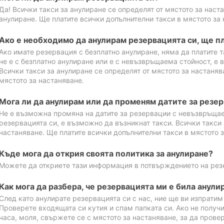
Да! Всички такси за анулиране се определят от мястото за наст
анулиране. Ще платите всички допълнителни такси в мястото за 
Ако е необходимо да анулирам резервацията си, ще пл
Ако имате резервация с безплатно анулиране, няма да платите т
не е с безплатно анулиране или е с невъзвръщаема стойност, е 
Всички такси за анулиране се определят от мястото за настаняв
мястото за настаняване.
Мога ли да анулирам или да променям датите за резе
Не е възможна промяна на датите за резервации с невъзвръщае
резервацията си, е възможно да възникнат такси. Всички такси 
настаняване. Ще платите всички допълнителни такси в мястото з
Къде мога да открия своята политика за анулиране?
Можете да откриете тази информация в потвърждението на рез
Как мога да разбера, че резервацията ми е била анули
След като анулирате резервацията си с нас, ние ще ви изпрати
Проверете входящата си кутия и спам папката си. Ако не получ
часа, моля, свържете се с мястото за настаняване, за да прове