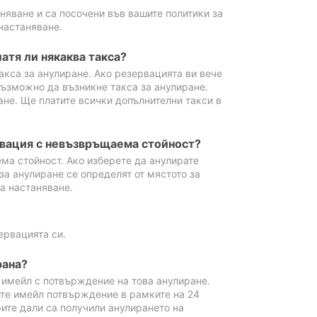
аняване и са посочени във вашите политики за
настаняване.
атя ли някаква такса?
акса за анулиране. Ако резервацията ви вече
възможно да възникне такса за анулиране.
ане. Ще платите всички допълнителни такси в
рвация с невъзвръщаема стойност?
ма стойност. Ако изберете да анулирате
за анулиране се определят от мястото за
а настаняване.
ервацията си.
рана?
м имейл с потвърждение на това анулиране.
ите имейл потвърждение в рамките на 24
рите дали са получили анулирането на