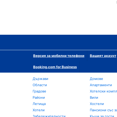
Версия за мобилни телефони
Вашият акаунт
Booking.com for Business
Държави
Домове
Области
Апартаменти
Градове
Хотелски комп
Райони
Вили
Летища
Хостели
Хотели
Пансиони със з
Забележителности
Къщи за гости