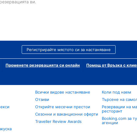
резервацията ви.
Регистрирайте мястото си за настаняване
Променете резервацията си онлайн
Помощ от Връзка с клие
Всички видове настаняване
Коли под наем
Отзиви
Търсене на само
лекси
Открийте месечни престои
Резервации на ма
ресторант
Сезонни и ваканционни оферти
Booking.com за т
Traveller Review Awards
агенции
акуска