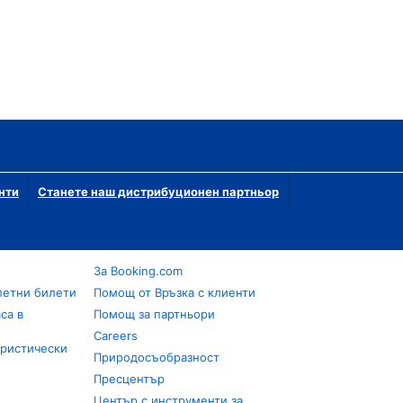
нти
Станете наш дистрибуционен партньор
За Booking.com
летни билети
Помощ от Връзка с клиенти
са в
Помощ за партньори
Careers
уристически
Природосъобразност
Пресцентър
Център с инструменти за