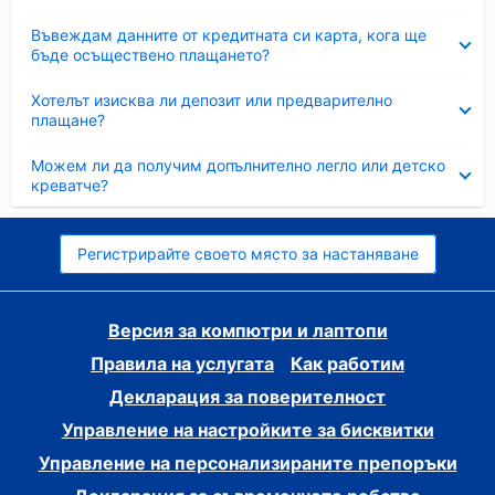
Свито
Въвеждам данните от кредитната си карта, кога ще
бъде осъществено плащането?
Свито
Хотелът изисква ли депозит или предварително
плащане?
Свито
Можем ли да получим допълнително легло или детско
креватче?
Регистрирайте своето място за настаняване
Версия за компютри и лаптопи
Правила на услугата
Как работим
Декларация за поверителност
Управление на настройките за бисквитки
Управление на персонализираните препоръки