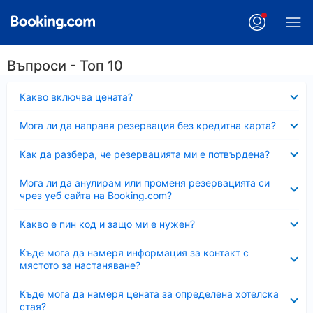
Въпроси - Топ 10
Свито
Какво включва цената?
Свито
Мога ли да направя резервация без кредитна карта?
Свито
Как да разбера, че резервацията ми е потвърдена?
Свито
Мога ли да анулирам или променя резервацията си
чрез уеб сайта на Booking.com?
Свито
Какво е пин код и защо ми е нужен?
Свито
Къде мога да намеря информация за контакт с
мястото за настаняване?
Свито
Къде мога да намеря цената за определена хотелска
стая?