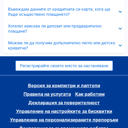
Свито
Въвеждам данните от кредитната си карта, кога ще
бъде осъществено плащането?
Свито
Хотелът изисква ли депозит или предварително
плащане?
Свито
Можем ли да получим допълнително легло или детско
креватче?
Регистрирайте своето място за настаняване
Версия за компютри и лаптопи
Правила на услугата
Как работим
Декларация за поверителност
Управление на настройките за бисквитки
Управление на персонализираните препоръки