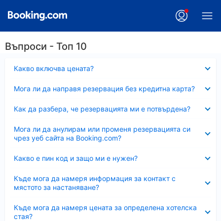
Въпроси - Топ 10
Свито
Какво включва цената?
Свито
Мога ли да направя резервация без кредитна карта?
Свито
Как да разбера, че резервацията ми е потвърдена?
Свито
Мога ли да анулирам или променя резервацията си
чрез уеб сайта на Booking.com?
Свито
Какво е пин код и защо ми е нужен?
Свито
Къде мога да намеря информация за контакт с
мястото за настаняване?
Свито
Къде мога да намеря цената за определена хотелска
стая?