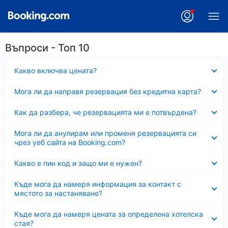
Въпроси - Топ 10
Свито
Какво включва цената?
Свито
Мога ли да направя резервация без кредитна карта?
Свито
Как да разбера, че резервацията ми е потвърдена?
Свито
Мога ли да анулирам или променя резервацията си
чрез уеб сайта на Booking.com?
Свито
Какво е пин код и защо ми е нужен?
Свито
Къде мога да намеря информация за контакт с
мястото за настаняване?
Свито
Къде мога да намеря цената за определена хотелска
стая?