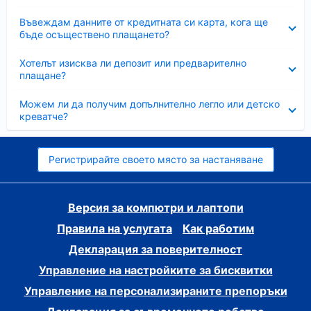
Свито
Въвеждам данните от кредитната си карта, кога ще
бъде осъществено плащането?
Свито
Хотелът изисква ли депозит или предварително
плащане?
Свито
Можем ли да получим допълнително легло или детско
креватче?
Регистрирайте своето място за настаняване
Версия за компютри и лаптопи
Правила на услугата
Как работим
Декларация за поверителност
Управление на настройките за бисквитки
Управление на персонализираните препоръки