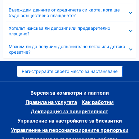
Свито
Въвеждам данните от кредитната си карта, кога ще
бъде осъществено плащането?
Свито
Хотелът изисква ли депозит или предварително
плащане?
Свито
Можем ли да получим допълнително легло или детско
креватче?
Регистрирайте своето място за настаняване
Версия за компютри и лаптопи
Правила на услугата
Как работим
Декларация за поверителност
Управление на настройките за бисквитки
Управление на персонализираните препоръки