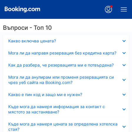
Въпроси - Топ 10
Свито
Какво включва цената?
Свито
Мога ли да направя резервация без кредитна карта?
Свито
Как да разбера, че резервацията ми е потвърдена?
Свито
Мога ли да анулирам или променя резервацията си
чрез уеб сайта на Booking.com?
Свито
Какво е пин код и защо ми е нужен?
Свито
Къде мога да намеря информация за контакт с
мястото за настаняване?
Свито
Къде мога да намеря цената за определена хотелска
стая?