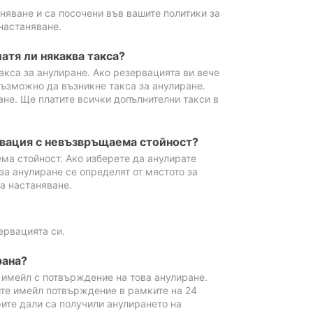
аняване и са посочени във вашите политики за
настаняване.
атя ли някаква такса?
акса за анулиране. Ако резервацията ви вече
възможно да възникне такса за анулиране.
ане. Ще платите всички допълнителни такси в
рвация с невъзвръщаема стойност?
ма стойност. Ако изберете да анулирате
за анулиране се определят от мястото за
а настаняване.
ервацията си.
рана?
м имейл с потвърждение на това анулиране.
ите имейл потвърждение в рамките на 24
рите дали са получили анулирането на