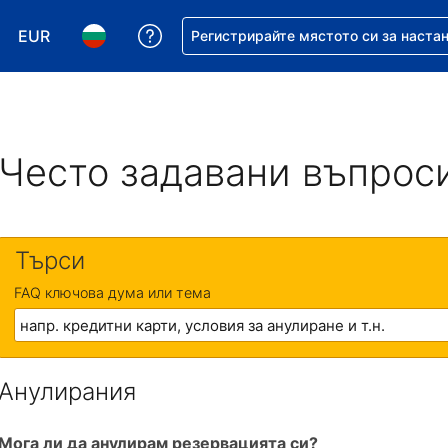
EUR
Помощ с резервацията ви
Регистрирайте мястото си за наста
Избор на валута. Избрана валута - Евро
Избор на език. Избран език - Български
Често задавани въпрос
Търси
FAQ ключова дума или тема
Анулирания
Мога ли да анулирам резервацията си?