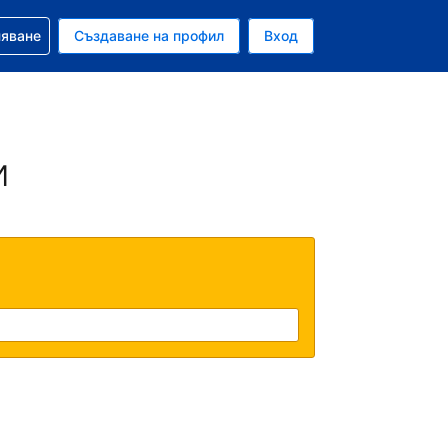
няване
Създаване на профил
Вход
и