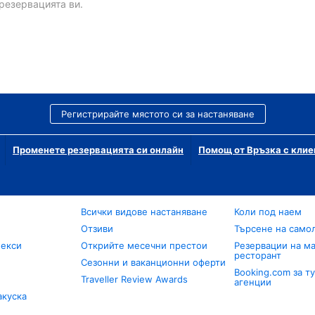
резервацията ви.
Регистрирайте мястото си за настаняване
Променете резервацията си онлайн
Помощ от Връзка с клие
Всички видове настаняване
Коли под наем
Отзиви
Търсене на само
лекси
Открийте месечни престои
Резервации на ма
ресторант
Сезонни и ваканционни оферти
Booking.com за т
Traveller Review Awards
агенции
акуска