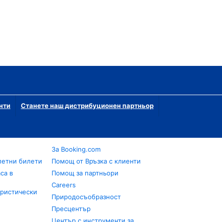
нти
Станете наш дистрибуционен партньор
За Booking.com
летни билети
Помощ от Връзка с клиенти
са в
Помощ за партньори
Careers
уристически
Природосъобразност
Пресцентър
Център с инструменти за