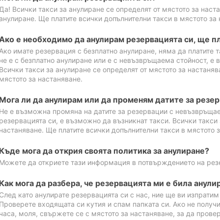
Да! Всички такси за анулиране се определят от мястото за наст
анулиране. Ще платите всички допълнителни такси в мястото за 
Ако е необходимо да анулирам резервацията си, ще пл
Ако имате резервация с безплатно анулиране, няма да платите т
не е с безплатно анулиране или е с невъзвръщаема стойност, е 
Всички такси за анулиране се определят от мястото за настаняв
мястото за настаняване.
Мога ли да анулирам или да променям датите за резе
Не е възможна промяна на датите за резервации с невъзвръщае
резервацията си, е възможно да възникнат такси. Всички такси 
настаняване. Ще платите всички допълнителни такси в мястото з
Къде мога да открия своята политика за анулиране?
Можете да откриете тази информация в потвърждението на рез
Как мога да разбера, че резервацията ми е била анули
След като анулирате резервацията си с нас, ние ще ви изпрати
Проверете входящата си кутия и спам папката си. Ако не получ
часа, моля, свържете се с мястото за настаняване, за да прове