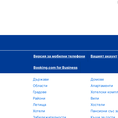
Версия за мобилни телефони
Вашият акаунт
Booking.com for Business
Държави
Домове
Области
Апартаменти
Градове
Хотелски комп
Райони
Вили
Летища
Хостели
Хотели
Пансиони със з
Забележителности
Къщи за гости