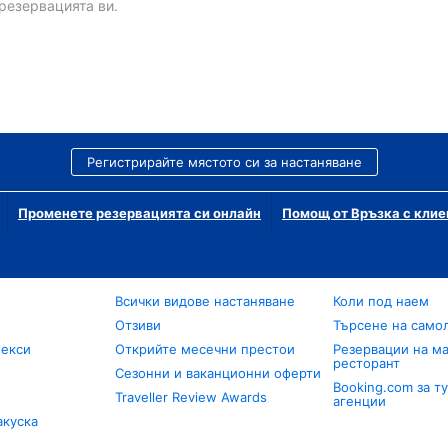
резервацията ви.
Регистрирайте мястото си за настаняване
Променете резервацията си онлайн
Помощ от Връзка с клие
Всички видове настаняване
Коли под наем
Отзиви
Търсене на само
лекси
Открийте месечни престои
Резервации на ма
ресторант
Сезонни и ваканционни оферти
Booking.com за т
Traveller Review Awards
агенции
акуска