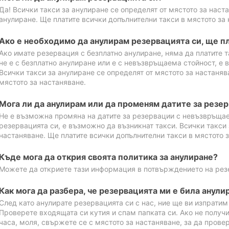
Да! Всички такси за анулиране се определят от мястото за наст
анулиране. Ще платите всички допълнителни такси в мястото за 
Ако е необходимо да анулирам резервацията си, ще пл
Ако имате резервация с безплатно анулиране, няма да платите т
не е с безплатно анулиране или е с невъзвръщаема стойност, е 
Всички такси за анулиране се определят от мястото за настаняв
мястото за настаняване.
Мога ли да анулирам или да променям датите за резе
Не е възможна промяна на датите за резервации с невъзвръщае
резервацията си, е възможно да възникнат такси. Всички такси 
настаняване. Ще платите всички допълнителни такси в мястото з
Къде мога да открия своята политика за анулиране?
Можете да откриете тази информация в потвърждението на рез
Как мога да разбера, че резервацията ми е била анули
След като анулирате резервацията си с нас, ние ще ви изпрати
Проверете входящата си кутия и спам папката си. Ако не получ
часа, моля, свържете се с мястото за настаняване, за да прове