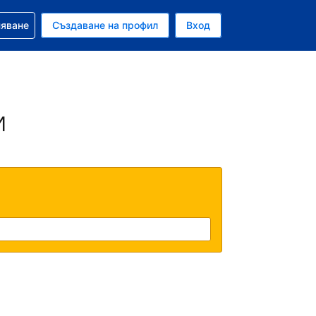
няване
Създаване на профил
Вход
и