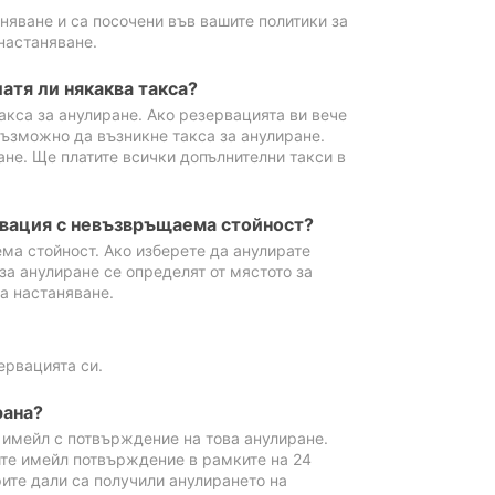
аняване и са посочени във вашите политики за
настаняване.
атя ли някаква такса?
акса за анулиране. Ако резервацията ви вече
възможно да възникне такса за анулиране.
ане. Ще платите всички допълнителни такси в
рвация с невъзвръщаема стойност?
ма стойност. Ако изберете да анулирате
за анулиране се определят от мястото за
а настаняване.
ервацията си.
рана?
м имейл с потвърждение на това анулиране.
ите имейл потвърждение в рамките на 24
рите дали са получили анулирането на