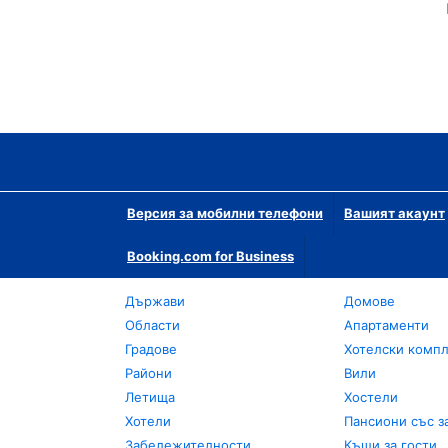
Версия за мобилни телефони
Вашият акаунт
Booking.com for Business
Държави
Домове
Области
Апартаменти
Градове
Хотелски комп
Райони
Вили
Летища
Хостели
Хотели
Пансиони със з
Забележителности
Къщи за гости