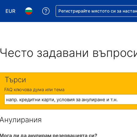
EUR
Помощ с резервацията ви
Регистрирайте мястото си за наста
Избор на валута. Избрана валута - Евро
Избор на език. Избран език - Български
Често задавани въпрос
Търси
FAQ ключова дума или тема
Анулирания
Мога ли да анулирам резервацията си?