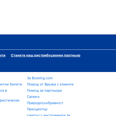
нти
Станете наш дистрибуционен партньор
За Booking.com
летни билети
Помощ от Връзка с клиенти
са в
Помощ за партньори
Careers
уристически
Природосъобразност
Пресцентър
Център с инструменти за