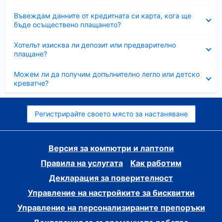
Свито
Въвеждам данните от кредитната си карта, кога ще
бъде осъществено плащането?
Свито
Хотелът изисква ли депозит или предварително
плащане?
Свито
Можем ли да получим допълнително легло или детско
креватче?
Регистрирайте своето място за настаняване
Версия за компютри и лаптопи
Правила на услугата
Как работим
Декларация за поверителност
Управление на настройките за бисквитки
Управление на персонализираните препоръки