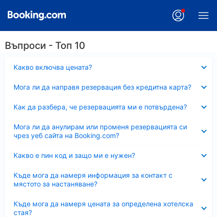
Въпроси - Топ 10
Свито
Какво включва цената?
Свито
Мога ли да направя резервация без кредитна карта?
Свито
Как да разбера, че резервацията ми е потвърдена?
Свито
Мога ли да анулирам или променя резервацията си
чрез уеб сайта на Booking.com?
Свито
Какво е пин код и защо ми е нужен?
Свито
Къде мога да намеря информация за контакт с
мястото за настаняване?
Свито
Къде мога да намеря цената за определена хотелска
стая?