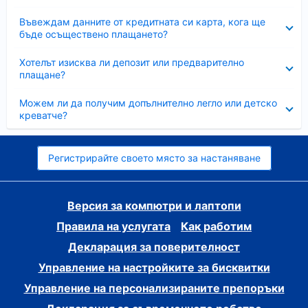
Свито
Въвеждам данните от кредитната си карта, кога ще
бъде осъществено плащането?
Свито
Хотелът изисква ли депозит или предварително
плащане?
Свито
Можем ли да получим допълнително легло или детско
креватче?
Регистрирайте своето място за настаняване
Версия за компютри и лаптопи
Правила на услугата
Как работим
Декларация за поверителност
Управление на настройките за бисквитки
Управление на персонализираните препоръки