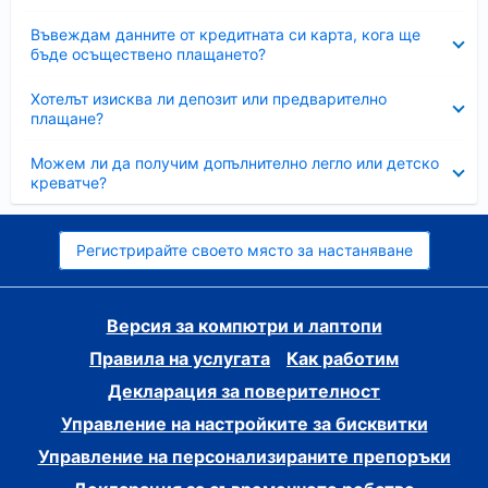
Свито
Въвеждам данните от кредитната си карта, кога ще
бъде осъществено плащането?
Свито
Хотелът изисква ли депозит или предварително
плащане?
Свито
Можем ли да получим допълнително легло или детско
креватче?
Регистрирайте своето място за настаняване
Версия за компютри и лаптопи
Правила на услугата
Как работим
Декларация за поверителност
Управление на настройките за бисквитки
Управление на персонализираните препоръки