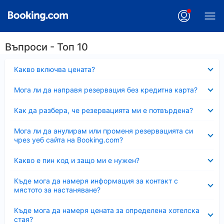
Въпроси - Топ 10
Свито
Какво включва цената?
Свито
Мога ли да направя резервация без кредитна карта?
Свито
Как да разбера, че резервацията ми е потвърдена?
Свито
Мога ли да анулирам или променя резервацията си
чрез уеб сайта на Booking.com?
Свито
Какво е пин код и защо ми е нужен?
Свито
Къде мога да намеря информация за контакт с
мястото за настаняване?
Свито
Къде мога да намеря цената за определена хотелска
стая?