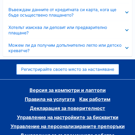
Свито
Въвеждам данните от кредитната си карта, кога ще
бъде осъществено плащането?
Свито
Хотелът изисква ли депозит или предварително
плащане?
Свито
Можем ли да получим допълнително легло или детско
креватче?
Регистрирайте своето място за настаняване
Версия за компютри и лаптопи
Правила на услугата
Как работим
Декларация за поверителност
Управление на настройките за бисквитки
Управление на персонализираните препоръки