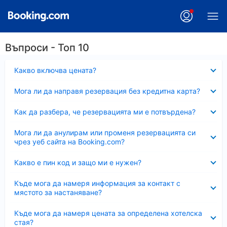
Въпроси - Топ 10
Свито
Какво включва цената?
Свито
Мога ли да направя резервация без кредитна карта?
Свито
Как да разбера, че резервацията ми е потвърдена?
Свито
Мога ли да анулирам или променя резервацията си
чрез уеб сайта на Booking.com?
Свито
Какво е пин код и защо ми е нужен?
Свито
Къде мога да намеря информация за контакт с
мястото за настаняване?
Свито
Къде мога да намеря цената за определена хотелска
стая?