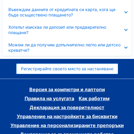
Свито
Въвеждам данните от кредитната си карта, кога ще
бъде осъществено плащането?
Свито
Хотелът изисква ли депозит или предварително
плащане?
Свито
Можем ли да получим допълнително легло или детско
креватче?
Регистрирайте своето място за настаняване
Версия за компютри и лаптопи
Правила на услугата
Как работим
Декларация за поверителност
Управление на настройките за бисквитки
Управление на персонализираните препоръки