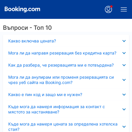
Въпроси - Топ 10
Свито
Какво включва цената?
Свито
Мога ли да направя резервация без кредитна карта?
Свито
Как да разбера, че резервацията ми е потвърдена?
Свито
Мога ли да анулирам или променя резервацията си
чрез уеб сайта на Booking.com?
Свито
Какво е пин код и защо ми е нужен?
Свито
Къде мога да намеря информация за контакт с
мястото за настаняване?
Свито
Къде мога да намеря цената за определена хотелска
стая?