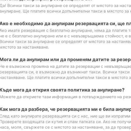
Да! Всички такси за анулиране се определят от мястото за наст
анулиране. Ще платите всички допълнителни такси в мястото за 
Ако е необходимо да анулирам резервацията си, ще пл
Ако имате резервация с безплатно анулиране, няма да платите т
не е с безплатно анулиране или е с невъзвръщаема стойност, е 
Всички такси за анулиране се определят от мястото за настаняв
мястото за настаняване.
Мога ли да анулирам или да променям датите за резе
Не е възможна промяна на датите за резервации с невъзвръщае
резервацията си, е възможно да възникнат такси. Всички такси 
настаняване. Ще платите всички допълнителни такси в мястото з
Къде мога да открия своята политика за анулиране?
Можете да откриете тази информация в потвърждението на рез
Как мога да разбера, че резервацията ми е била анули
След като анулирате резервацията си с нас, ние ще ви изпрати
Проверете входящата си кутия и спам папката си. Ако не получ
часа, моля, свържете се с мястото за настаняване, за да прове