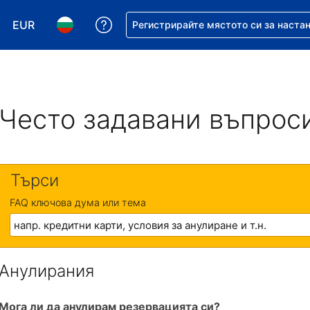
EUR
Помощ с резервацията ви
Регистрирайте мястото си за наста
Избор на валута. Избрана валута - Евро
Избор на език. Избран език - Български
Често задавани въпрос
Търси
FAQ ключова дума или тема
Анулирания
Мога ли да анулирам резервацията си?