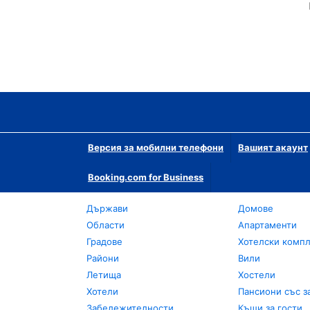
Версия за мобилни телефони
Вашият акаунт
Booking.com for Business
Държави
Домове
Области
Апартаменти
Градове
Хотелски комп
Райони
Вили
Летища
Хостели
Хотели
Пансиони със з
Забележителности
Къщи за гости