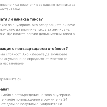
аняване и са посочени във вашите политики за
настаняване.
атя ли някаква такса?
акса за анулиране. Ако резервацията ви вече
възможно да възникне такса за анулиране.
ане. Ще платите всички допълнителни такси в
рвация с невъзвръщаема стойност?
ма стойност. Ако изберете да анулирате
за анулиране се определят от мястото за
а настаняване.
ервацията си.
рана?
м имейл с потвърждение на това анулиране.
ите имейл потвърждение в рамките на 24
рите дали са получили анулирането на