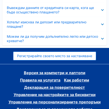
Свито
Въвеждам данните от кредитната си карта, кога ще
бъде осъществено плащането?
Свито
Хотелът изисква ли депозит или предварително
плащане?
Свито
Можем ли да получим допълнително легло или детско
креватче?
Регистрирайте своето място за настаняване
Версия за компютри и лаптопи
Правила на услугата
Как работим
Декларация за поверителност
Управление на настройките за бисквитки
Управление на персонализираните препоръки