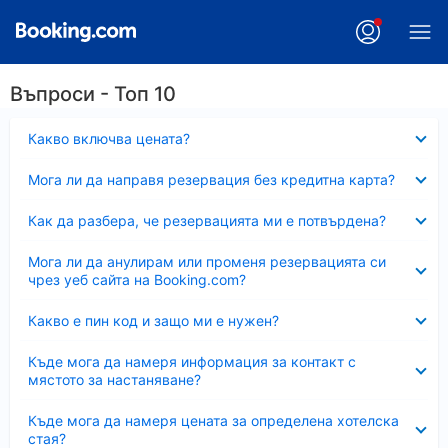
Въпроси - Топ 10
Свито
Какво включва цената?
Свито
Мога ли да направя резервация без кредитна карта?
Свито
Как да разбера, че резервацията ми е потвърдена?
Свито
Мога ли да анулирам или променя резервацията си
чрез уеб сайта на Booking.com?
Свито
Какво е пин код и защо ми е нужен?
Свито
Къде мога да намеря информация за контакт с
мястото за настаняване?
Свито
Къде мога да намеря цената за определена хотелска
стая?