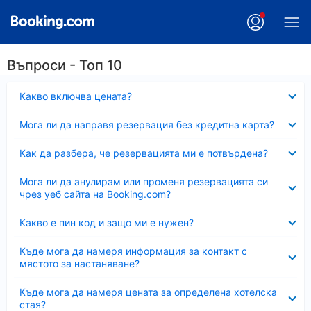
Въпроси - Топ 10
Свито
Какво включва цената?
Свито
Мога ли да направя резервация без кредитна карта?
Свито
Как да разбера, че резервацията ми е потвърдена?
Свито
Мога ли да анулирам или променя резервацията си
чрез уеб сайта на Booking.com?
Свито
Какво е пин код и защо ми е нужен?
Свито
Къде мога да намеря информация за контакт с
мястото за настаняване?
Свито
Къде мога да намеря цената за определена хотелска
стая?