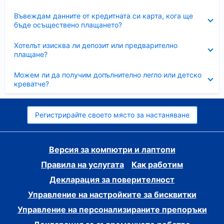
Свито
Въвеждам данните от кредитната си карта, кога ще
бъде осъществено плащането?
Свито
Хотелът изисква ли депозит или предварително
плащане?
Свито
Можем ли да получим допълнително легло или детско
креватче?
Регистрирайте своето място за настаняване
Версия за компютри и лаптопи
Правила на услугата
Как работим
Декларация за поверителност
Управление на настройките за бисквитки
Управление на персонализираните препоръки