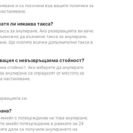
аняване и са посочени във вашите политики за
настаняване.
атя ли някаква такса?
акса за анулиране. Ако резервацията ви вече
възможно да възникне такса за анулиране.
ане. Ще платите всички допълнителни такси в
рвация с невъзвръщаема стойност?
ма стойност. Ако изберете да анулирате
за анулиране се определят от мястото за
а настаняване.
ервацията си.
рана?
м имейл с потвърждение на това анулиране.
ите имейл потвърждение в рамките на 24
рите дали са получили анулирането на