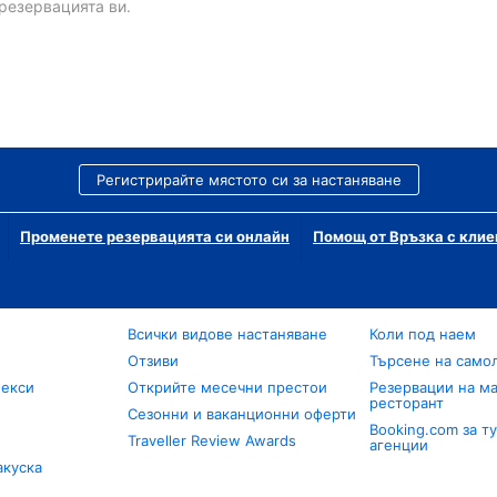
резервацията ви.
Регистрирайте мястото си за настаняване
Променете резервацията си онлайн
Помощ от Връзка с клие
Всички видове настаняване
Коли под наем
Отзиви
Търсене на само
лекси
Открийте месечни престои
Резервации на ма
ресторант
Сезонни и ваканционни оферти
Booking.com за т
Traveller Review Awards
агенции
акуска