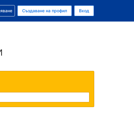
няване
Създаване на профил
Вход
ар
и