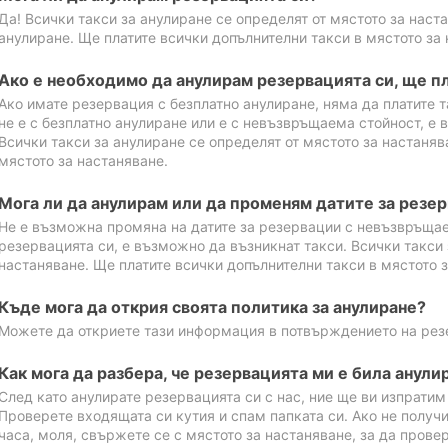
Да! Всички такси за анулиране се определят от мястото за наст
анулиране. Ще платите всички допълнителни такси в мястото за 
Ако е необходимо да анулирам резервацията си, ще пл
Ако имате резервация с безплатно анулиране, няма да платите т
не е с безплатно анулиране или е с невъзвръщаема стойност, е 
Всички такси за анулиране се определят от мястото за настаняв
мястото за настаняване.
Мога ли да анулирам или да променям датите за резе
Не е възможна промяна на датите за резервации с невъзвръщае
резервацията си, е възможно да възникнат такси. Всички такси 
настаняване. Ще платите всички допълнителни такси в мястото з
Къде мога да открия своята политика за анулиране?
Можете да откриете тази информация в потвърждението на рез
Как мога да разбера, че резервацията ми е била анули
След като анулирате резервацията си с нас, ние ще ви изпрати
Проверете входящата си кутия и спам папката си. Ако не получ
часа, моля, свържете се с мястото за настаняване, за да прове