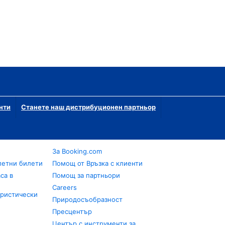
нти
Станете наш дистрибуционен партньор
За Booking.com
летни билети
Помощ от Връзка с клиенти
са в
Помощ за партньори
Careers
уристически
Природосъобразност
Пресцентър
Център с инструменти за