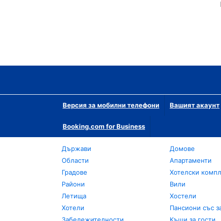
Версия за мобилни телефони
Вашият акаунт
Booking.com for Business
Държави
Домове
Области
Апартаменти
Градове
Хотелски комп
Райони
Вили
Летища
Хостели
Хотели
Пансиони със з
Забележителности
Къщи за гости