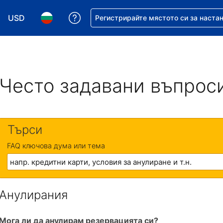
USD
Помощ с резервацията ви
Регистрирайте мястото си за наста
Избор на валута. Избрана валута - Американски дол
Избор на език. Избран език - Български
Често задавани въпрос
Търси
FAQ ключова дума или тема
Анулирания
Мога ли да анулирам резервацията си?