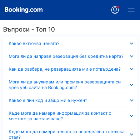
Въпроси - Топ 10
Свито
Какво включва цената?
Свито
Мога ли да направя резервация без кредитна карта?
Свито
Как да разбера, че резервацията ми е потвърдена?
Свито
Мога ли да анулирам или променя резервацията си
чрез уеб сайта на Booking.com?
Свито
Какво е пин код и защо ми е нужен?
Свито
Къде мога да намеря информация за контакт с
мястото за настаняване?
Свито
Къде мога да намеря цената за определена хотелска
стая?