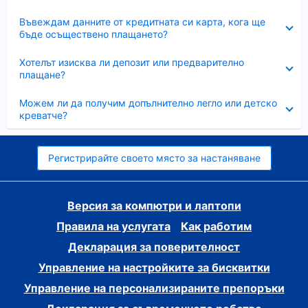
Свито
Въвеждам данните от кредитната си карта, кога ще
бъде осъществено плащането?
Свито
Хотелът изисква ли депозит или предварително
плащане?
Свито
Можем ли да получим допълнително легло или детско
креватче?
Регистрирайте своето място за настаняване
Версия за компютри и лаптопи
Правила на услугата
Как работим
Декларация за поверителност
Управление на настройките за бисквитки
Управление на персонализираните препоръки