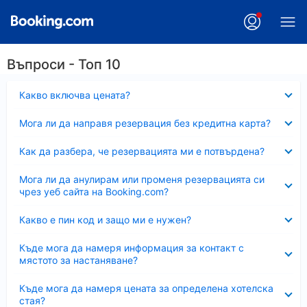
Въпроси - Топ 10
Свито
Какво включва цената?
Свито
Мога ли да направя резервация без кредитна карта?
Свито
Как да разбера, че резервацията ми е потвърдена?
Свито
Мога ли да анулирам или променя резервацията си
чрез уеб сайта на Booking.com?
Свито
Какво е пин код и защо ми е нужен?
Свито
Къде мога да намеря информация за контакт с
мястото за настаняване?
Свито
Къде мога да намеря цената за определена хотелска
стая?