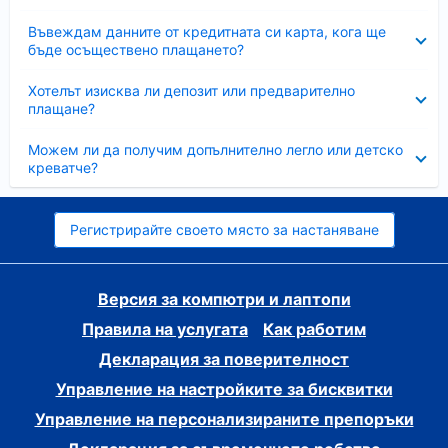
Свито
Въвеждам данните от кредитната си карта, кога ще
бъде осъществено плащането?
Свито
Хотелът изисква ли депозит или предварително
плащане?
Свито
Можем ли да получим допълнително легло или детско
креватче?
Регистрирайте своето място за настаняване
Версия за компютри и лаптопи
Правила на услугата
Как работим
Декларация за поверителност
Управление на настройките за бисквитки
Управление на персонализираните препоръки