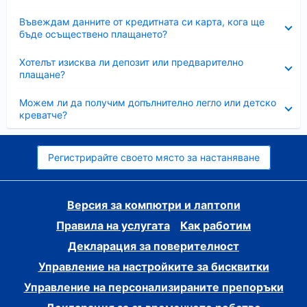
Свито
Въвеждам данните от кредитната си карта, кога ще
бъде осъществено плащането?
Свито
Хотелът изисква ли депозит или предварително
плащане?
Свито
Можем ли да получим допълнително легло или детско
креватче?
Регистрирайте своето място за настаняване
Версия за компютри и лаптопи
Правила на услугата
Как работим
Декларация за поверителност
Управление на настройките за бисквитки
Управление на персонализираните препоръки