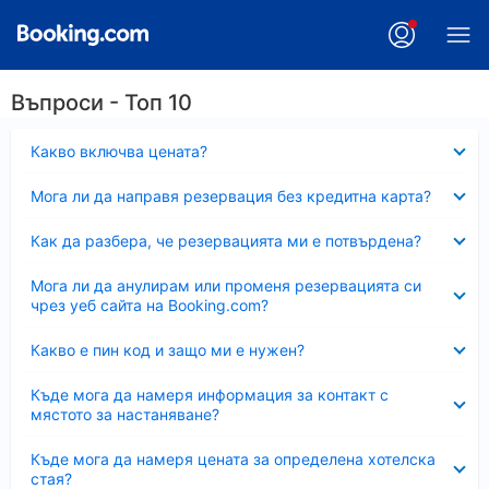
Въпроси - Топ 10
Свито
Какво включва цената?
Свито
Мога ли да направя резервация без кредитна карта?
Свито
Как да разбера, че резервацията ми е потвърдена?
Свито
Мога ли да анулирам или променя резервацията си
чрез уеб сайта на Booking.com?
Свито
Какво е пин код и защо ми е нужен?
Свито
Къде мога да намеря информация за контакт с
мястото за настаняване?
Свито
Къде мога да намеря цената за определена хотелска
стая?