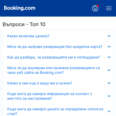
Въпроси - Топ 10
Свито
Какво включва цената?
Свито
Мога ли да направя резервация без кредитна карта?
Свито
Как да разбера, че резервацията ми е потвърдена?
Свито
Мога ли да анулирам или променя резервацията си
чрез уеб сайта на Booking.com?
Свито
Какво е пин код и защо ми е нужен?
Свито
Къде мога да намеря информация за контакт с
мястото за настаняване?
Свито
Къде мога да намеря цената за определена хотелска
стая?