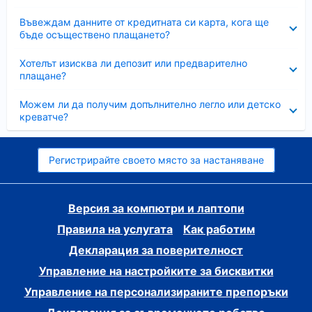
Свито
Въвеждам данните от кредитната си карта, кога ще
бъде осъществено плащането?
Свито
Хотелът изисква ли депозит или предварително
плащане?
Свито
Можем ли да получим допълнително легло или детско
креватче?
Регистрирайте своето място за настаняване
Версия за компютри и лаптопи
Правила на услугата
Как работим
Декларация за поверителност
Управление на настройките за бисквитки
Управление на персонализираните препоръки