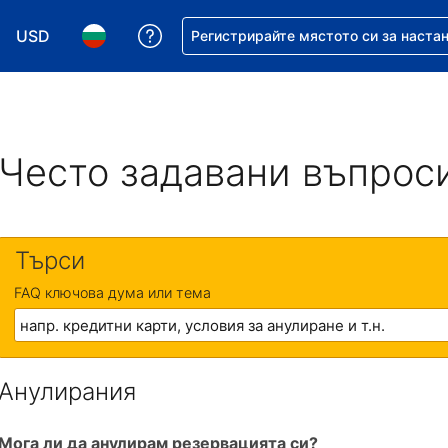
USD
Помощ с резервацията ви
Регистрирайте мястото си за наста
Избор на валута. Избрана валута - Американски дол
Избор на език. Избран език - Български
Често задавани въпрос
Търси
FAQ ключова дума или тема
Анулирания
Мога ли да анулирам резервацията си?