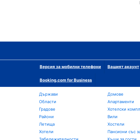
Версия за мобилни телефони
Вашият акаунт
Booking.com for Business
Държави
Домове
Области
Апартаменти
Градове
Хотелски комп
Райони
Вили
Летища
Хостели
Хотели
Пансиони със з
Забележителности
Къщи за гости