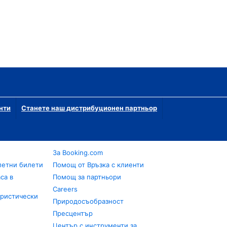
нти
Станете наш дистрибуционен партньор
За Booking.com
летни билети
Помощ от Връзка с клиенти
са в
Помощ за партньори
Careers
уристически
Природосъобразност
Пресцентър
Център с инструменти за