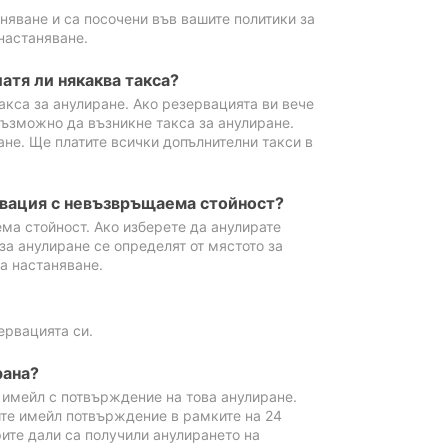
аняване и са посочени във вашите политики за
настаняване.
атя ли някаква такса?
акса за анулиране. Ако резервацията ви вече
възможно да възникне такса за анулиране.
ане. Ще платите всички допълнителни такси в
рвация с невъзвръщаема стойност?
ма стойност. Ако изберете да анулирате
за анулиране се определят от мястото за
а настаняване.
ервацията си.
рана?
м имейл с потвърждение на това анулиране.
ите имейл потвърждение в рамките на 24
рите дали са получили анулирането на