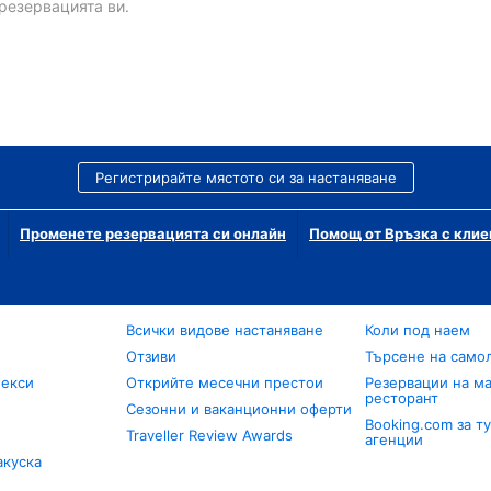
резервацията ви.
Регистрирайте мястото си за настаняване
Променете резервацията си онлайн
Помощ от Връзка с клие
Всички видове настаняване
Коли под наем
Отзиви
Търсене на само
лекси
Открийте месечни престои
Резервации на ма
ресторант
Сезонни и ваканционни оферти
Booking.com за т
Traveller Review Awards
агенции
акуска