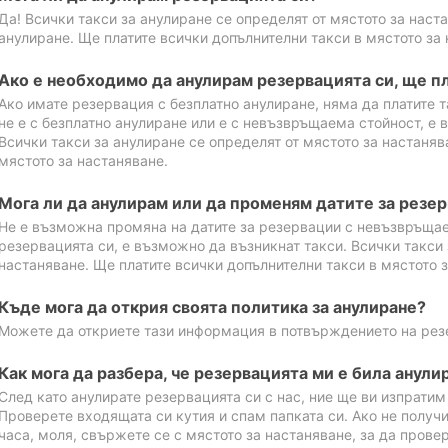
Да! Всички такси за анулиране се определят от мястото за наст
анулиране. Ще платите всички допълнителни такси в мястото за 
Ако е необходимо да анулирам резервацията си, ще пл
Ако имате резервация с безплатно анулиране, няма да платите т
не е с безплатно анулиране или е с невъзвръщаема стойност, е 
Всички такси за анулиране се определят от мястото за настаняв
мястото за настаняване.
Мога ли да анулирам или да променям датите за резе
Не е възможна промяна на датите за резервации с невъзвръщае
резервацията си, е възможно да възникнат такси. Всички такси 
настаняване. Ще платите всички допълнителни такси в мястото з
Къде мога да открия своята политика за анулиране?
Можете да откриете тази информация в потвърждението на рез
Как мога да разбера, че резервацията ми е била анули
След като анулирате резервацията си с нас, ние ще ви изпрати
Проверете входящата си кутия и спам папката си. Ако не получ
часа, моля, свържете се с мястото за настаняване, за да прове