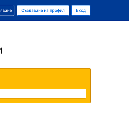
няване
Създаване на профил
Вход
ар
и