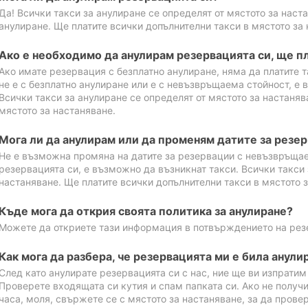
Да! Всички такси за анулиране се определят от мястото за наст
анулиране. Ще платите всички допълнителни такси в мястото за 
Ако е необходимо да анулирам резервацията си, ще пл
Ако имате резервация с безплатно анулиране, няма да платите т
не е с безплатно анулиране или е с невъзвръщаема стойност, е 
Всички такси за анулиране се определят от мястото за настаняв
мястото за настаняване.
Мога ли да анулирам или да променям датите за резе
Не е възможна промяна на датите за резервации с невъзвръщае
резервацията си, е възможно да възникнат такси. Всички такси 
настаняване. Ще платите всички допълнителни такси в мястото з
Къде мога да открия своята политика за анулиране?
Можете да откриете тази информация в потвърждението на рез
Как мога да разбера, че резервацията ми е била анули
След като анулирате резервацията си с нас, ние ще ви изпрати
Проверете входящата си кутия и спам папката си. Ако не получ
часа, моля, свържете се с мястото за настаняване, за да прове