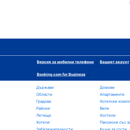
Версия за мобилни телефони
Вашият акаунт
Booking.com for Business
Държави
Домове
Области
Апартаменти
Градове
Хотелски комп
Райони
Вили
Летища
Хостели
Хотели
Пансиони със з
Забележителности
Къщи за гости