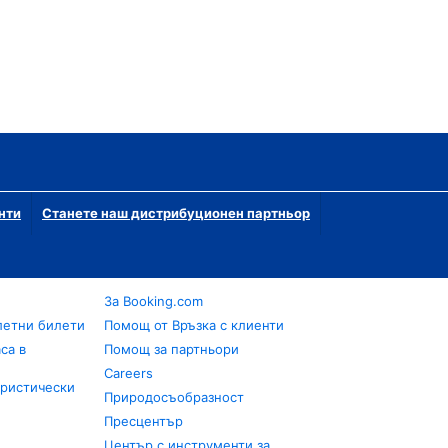
нти
Станете наш дистрибуционен партньор
За Booking.com
летни билети
Помощ от Връзка с клиенти
са в
Помощ за партньори
Careers
уристически
Природосъобразност
Пресцентър
Център с инструменти за