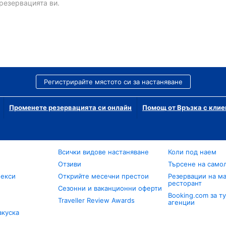
резервацията ви.
Регистрирайте мястото си за настаняване
Променете резервацията си онлайн
Помощ от Връзка с клие
Всички видове настаняване
Коли под наем
Отзиви
Търсене на само
лекси
Открийте месечни престои
Резервации на ма
ресторант
Сезонни и ваканционни оферти
Booking.com за т
Traveller Review Awards
агенции
акуска