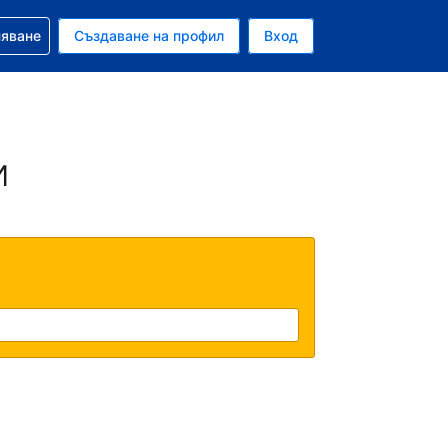
няване
Създаване на профил
Вход
ар
и