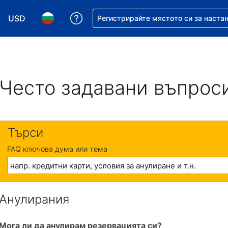
USD
Помощ с резервацията ви
Регистрирайте мястото си за наста
Избор на валута. Избрана валута - Американски дол
Избор на език. Избран език - Български
Често задавани въпрос
Търси
FAQ ключова дума или тема
Анулирания
Мога ли да анулирам резервацията си?