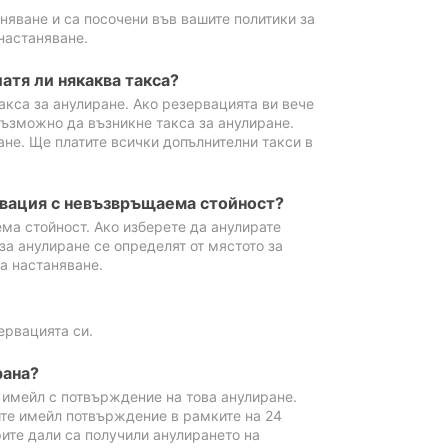
аняване и са посочени във вашите политики за
настаняване.
атя ли някаква такса?
акса за анулиране. Ако резервацията ви вече
възможно да възникне такса за анулиране.
ане. Ще платите всички допълнителни такси в
рвация с невъзвръщаема стойност?
ма стойност. Ако изберете да анулирате
за анулиране се определят от мястото за
а настаняване.
ервацията си.
рана?
м имейл с потвърждение на това анулиране.
ите имейл потвърждение в рамките на 24
рите дали са получили анулирането на