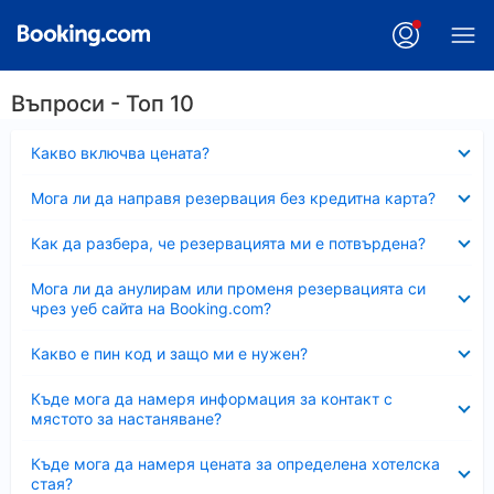
Въпроси - Топ 10
Свито
Какво включва цената?
Свито
Мога ли да направя резервация без кредитна карта?
Свито
Как да разбера, че резервацията ми е потвърдена?
Свито
Мога ли да анулирам или променя резервацията си
чрез уеб сайта на Booking.com?
Свито
Какво е пин код и защо ми е нужен?
Свито
Къде мога да намеря информация за контакт с
мястото за настаняване?
Свито
Къде мога да намеря цената за определена хотелска
стая?