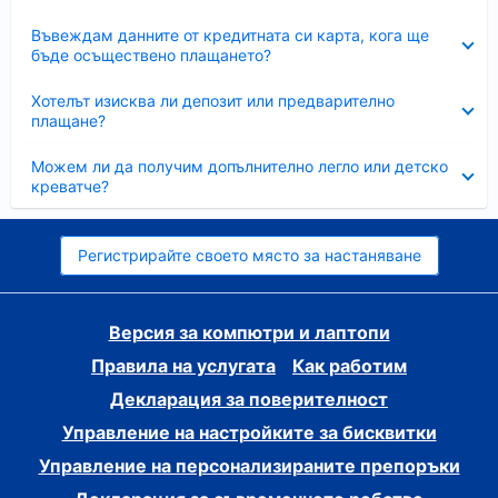
Свито
Въвеждам данните от кредитната си карта, кога ще
бъде осъществено плащането?
Свито
Хотелът изисква ли депозит или предварително
плащане?
Свито
Можем ли да получим допълнително легло или детско
креватче?
Регистрирайте своето място за настаняване
Версия за компютри и лаптопи
Правила на услугата
Как работим
Декларация за поверителност
Управление на настройките за бисквитки
Управление на персонализираните препоръки