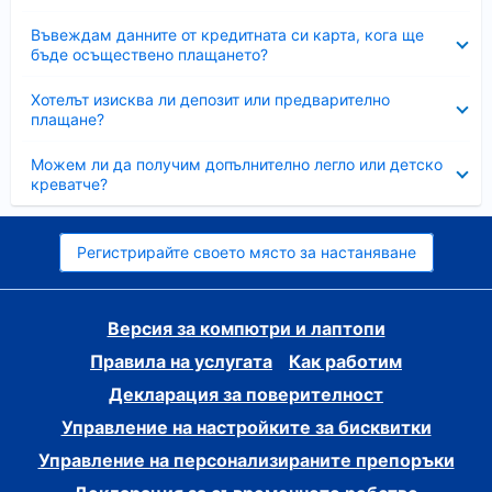
Свито
Въвеждам данните от кредитната си карта, кога ще
бъде осъществено плащането?
Свито
Хотелът изисква ли депозит или предварително
плащане?
Свито
Можем ли да получим допълнително легло или детско
креватче?
Регистрирайте своето място за настаняване
Версия за компютри и лаптопи
Правила на услугата
Как работим
Декларация за поверителност
Управление на настройките за бисквитки
Управление на персонализираните препоръки