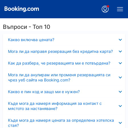
Въпроси - Топ 10
Свито
Какво включва цената?
Свито
Мога ли да направя резервация без кредитна карта?
Свито
Как да разбера, че резервацията ми е потвърдена?
Свито
Мога ли да анулирам или променя резервацията си
чрез уеб сайта на Booking.com?
Свито
Какво е пин код и защо ми е нужен?
Свито
Къде мога да намеря информация за контакт с
мястото за настаняване?
Свито
Къде мога да намеря цената за определена хотелска
стая?