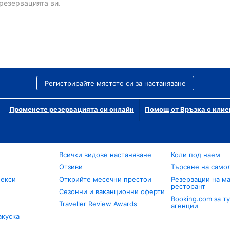
резервацията ви.
Регистрирайте мястото си за настаняване
Променете резервацията си онлайн
Помощ от Връзка с клие
Всички видове настаняване
Коли под наем
Отзиви
Търсене на само
лекси
Открийте месечни престои
Резервации на ма
ресторант
Сезонни и ваканционни оферти
Booking.com за т
Traveller Review Awards
агенции
акуска