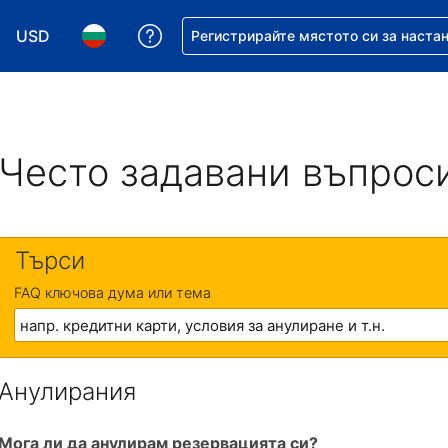
USD
Помощ с резервацията ви
Регистрирайте мястото си за наста
Избор на валута. Избрана валута - Американски дол
Избор на език. Избран език - Български
Често задавани въпрос
Търси
FAQ ключова дума или тема
Анулирания
Мога ли да анулирам резервацията си?