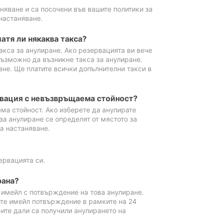
аняване и са посочени във вашите политики за
настаняване.
атя ли някаква такса?
акса за анулиране. Ако резервацията ви вече
възможно да възникне такса за анулиране.
ане. Ще платите всички допълнителни такси в
рвация с невъзвръщаема стойност?
ма стойност. Ако изберете да анулирате
за анулиране се определят от мястото за
а настаняване.
ервацията си.
рана?
м имейл с потвърждение на това анулиране.
ите имейл потвърждение в рамките на 24
рите дали са получили анулирането на