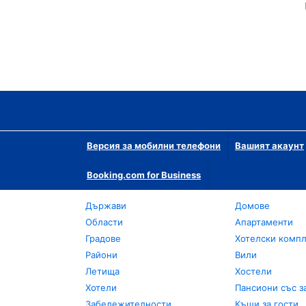
Версия за мобилни телефони
Вашият акаунт
Booking.com for Business
Държави
Домове
Области
Апартаменти
Градове
Хотелски комп
Райони
Вили
Летища
Хостели
Хотели
Пансиони със з
Забележителности
Къщи за гости