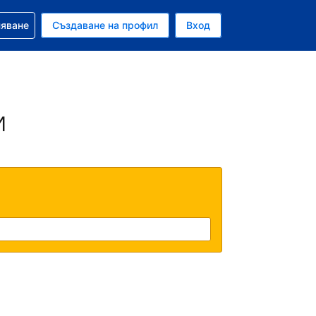
няване
Създаване на профил
Вход
ар
и