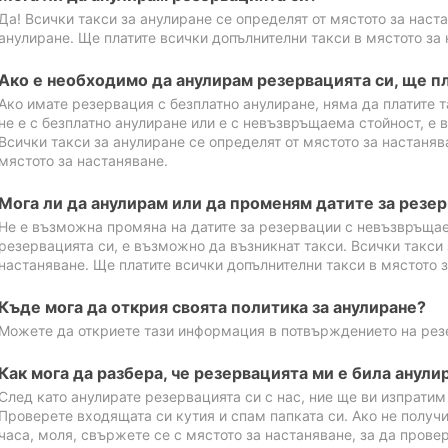
Да! Всички такси за анулиране се определят от мястото за наст
анулиране. Ще платите всички допълнителни такси в мястото за 
Ако е необходимо да анулирам резервацията си, ще пл
Ако имате резервация с безплатно анулиране, няма да платите т
не е с безплатно анулиране или е с невъзвръщаема стойност, е 
Всички такси за анулиране се определят от мястото за настаняв
мястото за настаняване.
Мога ли да анулирам или да променям датите за резе
Не е възможна промяна на датите за резервации с невъзвръщае
резервацията си, е възможно да възникнат такси. Всички такси 
настаняване. Ще платите всички допълнителни такси в мястото з
Къде мога да открия своята политика за анулиране?
Можете да откриете тази информация в потвърждението на рез
Как мога да разбера, че резервацията ми е била анули
След като анулирате резервацията си с нас, ние ще ви изпрати
Проверете входящата си кутия и спам папката си. Ако не получ
часа, моля, свържете се с мястото за настаняване, за да прове