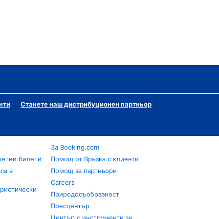
нти
Станете наш дистрибуционен партньор
За Booking.com
летни билети
Помощ от Връзка с клиенти
са в
Помощ за партньори
Careers
уристически
Природосъобразност
Пресцентър
Център с инструменти за