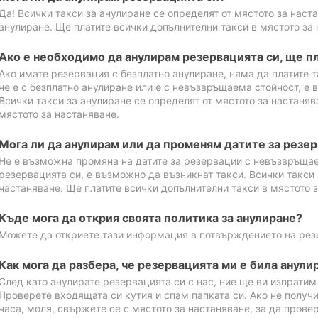
Да! Всички такси за анулиране се определят от мястото за наст
анулиране. Ще платите всички допълнителни такси в мястото за 
Ако е необходимо да анулирам резервацията си, ще пл
Ако имате резервация с безплатно анулиране, няма да платите т
не е с безплатно анулиране или е с невъзвръщаема стойност, е 
Всички такси за анулиране се определят от мястото за настаняв
мястото за настаняване.
Мога ли да анулирам или да променям датите за резе
Не е възможна промяна на датите за резервации с невъзвръщае
резервацията си, е възможно да възникнат такси. Всички такси 
настаняване. Ще платите всички допълнителни такси в мястото з
Къде мога да открия своята политика за анулиране?
Можете да откриете тази информация в потвърждението на рез
Как мога да разбера, че резервацията ми е била анули
След като анулирате резервацията си с нас, ние ще ви изпрати
Проверете входящата си кутия и спам папката си. Ако не получ
часа, моля, свържете се с мястото за настаняване, за да прове