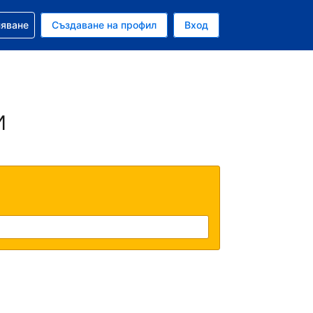
няване
Създаване на профил
Вход
и