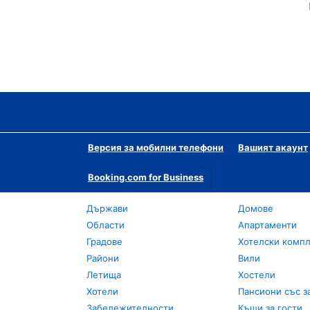
Версия за мобилни телефони
Вашият акаунт
Booking.com for Business
Държави
Домове
Области
Апартаменти
Градове
Хотелски комп
Райони
Вили
Летища
Хостели
Хотели
Пансиони със з
Забележителности
Къщи за гости