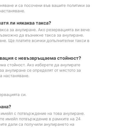
аняване и са посочени във вашите политики за
настаняване.
атя ли някаква такса?
акса за анулиране. Ако резервацията ви вече
възможно да възникне такса за анулиране.
ане. Ще платите всички допълнителни такси в
рвация с невъзвръщаема стойност?
ма стойност. Ако изберете да анулирате
за анулиране се определят от мястото за
а настаняване.
ервацията си.
рана?
м имейл с потвърждение на това анулиране.
ите имейл потвърждение в рамките на 24
рите дали са получили анулирането на