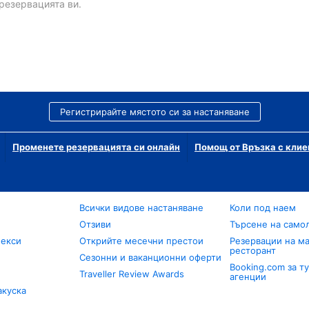
резервацията ви.
Регистрирайте мястото си за настаняване
Променете резервацията си онлайн
Помощ от Връзка с клие
Всички видове настаняване
Коли под наем
Отзиви
Търсене на само
лекси
Открийте месечни престои
Резервации на ма
ресторант
Сезонни и ваканционни оферти
Booking.com за т
Traveller Review Awards
агенции
акуска