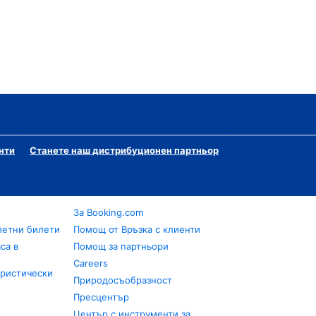
нти
Станете наш дистрибуционен партньор
За Booking.com
летни билети
Помощ от Връзка с клиенти
са в
Помощ за партньори
Careers
уристически
Природосъобразност
Пресцентър
Център с инструменти за