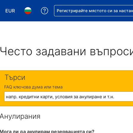
EUR
Помощ с резервацията ви
Регистрирайте мястото си за наста
Избор на валута. Избрана валута - Евро
Избор на език. Избран език - Български
Често задавани въпрос
Търси
FAQ ключова дума или тема
Анулирания
Мога ли да анулирам резервацията си?