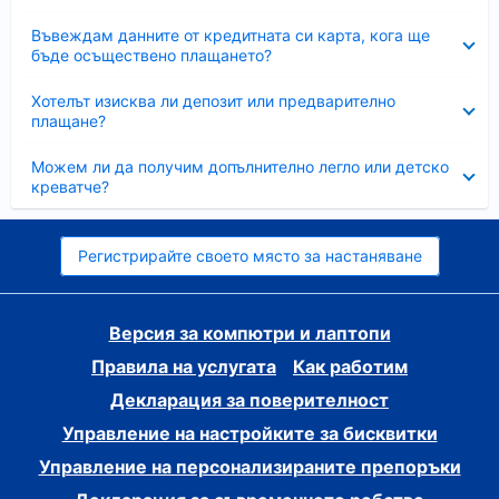
Свито
Въвеждам данните от кредитната си карта, кога ще
бъде осъществено плащането?
Свито
Хотелът изисква ли депозит или предварително
плащане?
Свито
Можем ли да получим допълнително легло или детско
креватче?
Регистрирайте своето място за настаняване
Версия за компютри и лаптопи
Правила на услугата
Как работим
Декларация за поверителност
Управление на настройките за бисквитки
Управление на персонализираните препоръки