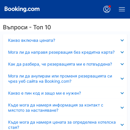
Въпроси - Топ 10
Свито
Какво включва цената?
Свито
Мога ли да направя резервация без кредитна карта?
Свито
Как да разбера, че резервацията ми е потвърдена?
Свито
Мога ли да анулирам или променя резервацията си
чрез уеб сайта на Booking.com?
Свито
Какво е пин код и защо ми е нужен?
Свито
Къде мога да намеря информация за контакт с
мястото за настаняване?
Свито
Къде мога да намеря цената за определена хотелска
стая?