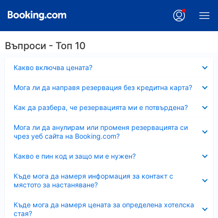
Въпроси - Топ 10
Свито
Какво включва цената?
Свито
Мога ли да направя резервация без кредитна карта?
Свито
Как да разбера, че резервацията ми е потвърдена?
Свито
Мога ли да анулирам или променя резервацията си
чрез уеб сайта на Booking.com?
Свито
Какво е пин код и защо ми е нужен?
Свито
Къде мога да намеря информация за контакт с
мястото за настаняване?
Свито
Къде мога да намеря цената за определена хотелска
стая?