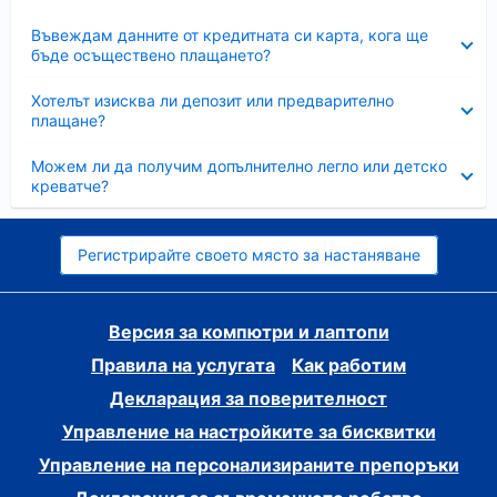
Свито
Въвеждам данните от кредитната си карта, кога ще
бъде осъществено плащането?
Свито
Хотелът изисква ли депозит или предварително
плащане?
Свито
Можем ли да получим допълнително легло или детско
креватче?
Регистрирайте своето място за настаняване
Версия за компютри и лаптопи
Правила на услугата
Как работим
Декларация за поверителност
Управление на настройките за бисквитки
Управление на персонализираните препоръки