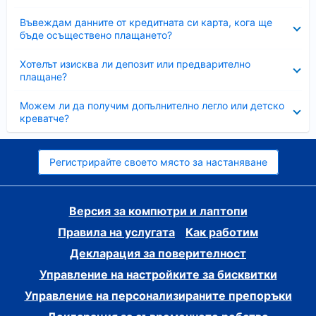
Свито
Въвеждам данните от кредитната си карта, кога ще
бъде осъществено плащането?
Свито
Хотелът изисква ли депозит или предварително
плащане?
Свито
Можем ли да получим допълнително легло или детско
креватче?
Регистрирайте своето място за настаняване
Версия за компютри и лаптопи
Правила на услугата
Как работим
Декларация за поверителност
Управление на настройките за бисквитки
Управление на персонализираните препоръки