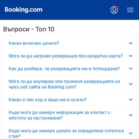
Въпроси - Топ 10
Свито
Какво включва цената?
Свито
Мога ли да направя резервация без кредитна карта?
Свито
Как да разбера, че резервацията ми е потвърдена?
Свито
Мога ли да анулирам или променя резервацията си
чрез уеб сайта на Booking.com?
Свито
Какво е пин код и защо ми е нужен?
Свито
Къде мога да намеря информация за контакт с
мястото за настаняване?
Свито
Къде мога да намеря цената за определена хотелска
стая?