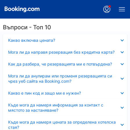
Въпроси - Топ 10
Свито
Какво включва цената?
Свито
Мога ли да направя резервация без кредитна карта?
Свито
Как да разбера, че резервацията ми е потвърдена?
Свито
Мога ли да анулирам или променя резервацията си
чрез уеб сайта на Booking.com?
Свито
Какво е пин код и защо ми е нужен?
Свито
Къде мога да намеря информация за контакт с
мястото за настаняване?
Свито
Къде мога да намеря цената за определена хотелска
стая?