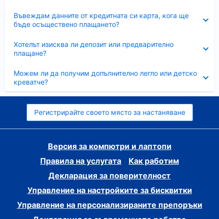
Свито
Въвеждам данните от кредитната си карта, кога ще
бъде осъществено плащането?
Свито
Хотелът изисква ли депозит или предварително
плащане?
Свито
Можем ли да получим допълнително легло или детско
креватче?
Регистрирайте своето място за настаняване
Версия за компютри и лаптопи
Правила на услугата
Как работим
Декларация за поверителност
Управление на настройките за бисквитки
Управление на персонализираните препоръки