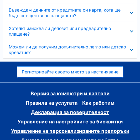
Свито
Въвеждам данните от кредитната си карта, кога ще
бъде осъществено плащането?
Свито
Хотелът изисква ли депозит или предварително
плащане?
Свито
Можем ли да получим допълнително легло или детско
креватче?
Регистрирайте своето място за настаняване
Версия за компютри и лаптопи
Правила на услугата
Как работим
Декларация за поверителност
Управление на настройките за бисквитки
Управление на персонализираните препоръки