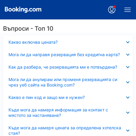
Въпроси - Топ 10
Свито
Какво включва цената?
Свито
Мога ли да направя резервация без кредитна карта?
Свито
Как да разбера, че резервацията ми е потвърдена?
Свито
Мога ли да анулирам или променя резервацията си
чрез уеб сайта на Booking.com?
Свито
Какво е пин код и защо ми е нужен?
Свито
Къде мога да намеря информация за контакт с
мястото за настаняване?
Свито
Къде мога да намеря цената за определена хотелска
стая?