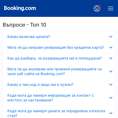
Въпроси - Топ 10
Свито
Какво включва цената?
Свито
Мога ли да направя резервация без кредитна карта?
Свито
Как да разбера, че резервацията ми е потвърдена?
Свито
Мога ли да анулирам или променя резервацията си
чрез уеб сайта на Booking.com?
Свито
Какво е пин код и защо ми е нужен?
Свито
Къде мога да намеря информация за контакт с
мястото за настаняване?
Свито
Къде мога да намеря цената за определена хотелска
стая?