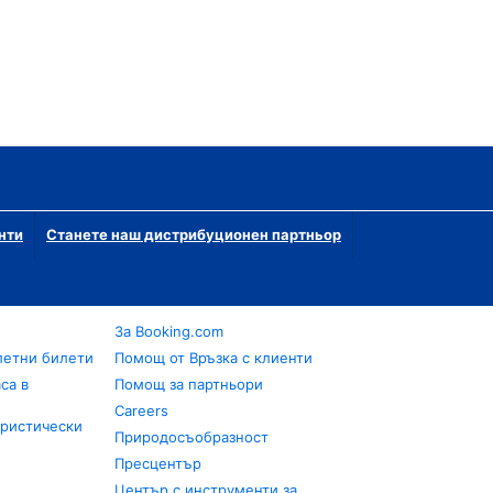
нти
Станете наш дистрибуционен партньор
За Booking.com
летни билети
Помощ от Връзка с клиенти
са в
Помощ за партньори
Careers
уристически
Природосъобразност
Пресцентър
Център с инструменти за