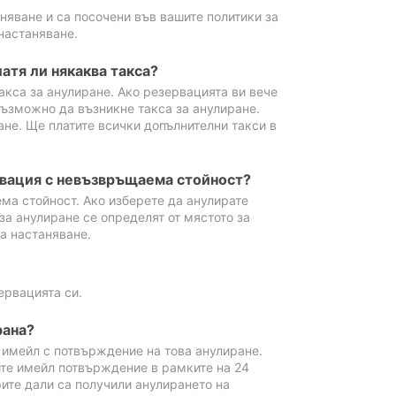
аняване и са посочени във вашите политики за
настаняване.
атя ли някаква такса?
акса за анулиране. Ако резервацията ви вече
възможно да възникне такса за анулиране.
ане. Ще платите всички допълнителни такси в
рвация с невъзвръщаема стойност?
ма стойност. Ако изберете да анулирате
за анулиране се определят от мястото за
а настаняване.
ервацията си.
рана?
м имейл с потвърждение на това анулиране.
ите имейл потвърждение в рамките на 24
рите дали са получили анулирането на