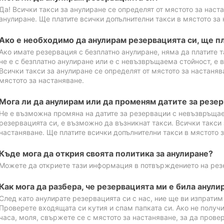
Да! Всички такси за анулиране се определят от мястото за наст
анулиране. Ще платите всички допълнителни такси в мястото за 
Ако е необходимо да анулирам резервацията си, ще пл
Ако имате резервация с безплатно анулиране, няма да платите т
не е с безплатно анулиране или е с невъзвръщаема стойност, е 
Всички такси за анулиране се определят от мястото за настаняв
мястото за настаняване.
Мога ли да анулирам или да променям датите за резе
Не е възможна промяна на датите за резервации с невъзвръщае
резервацията си, е възможно да възникнат такси. Всички такси 
настаняване. Ще платите всички допълнителни такси в мястото з
Къде мога да открия своята политика за анулиране?
Можете да откриете тази информация в потвърждението на рез
Как мога да разбера, че резервацията ми е била анули
След като анулирате резервацията си с нас, ние ще ви изпрати
Проверете входящата си кутия и спам папката си. Ако не получ
часа, моля, свържете се с мястото за настаняване, за да прове