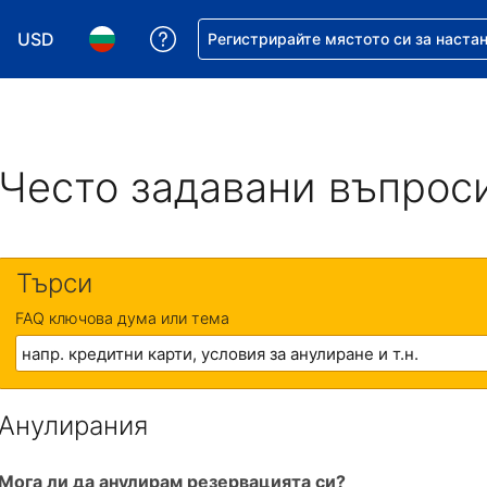
USD
Помощ с резервацията ви
Регистрирайте мястото си за наста
Избор на валута. Избрана валута - Американски дол
Избор на език. Избран език - Български
Често задавани въпрос
Търси
FAQ ключова дума или тема
Анулирания
Мога ли да анулирам резервацията си?