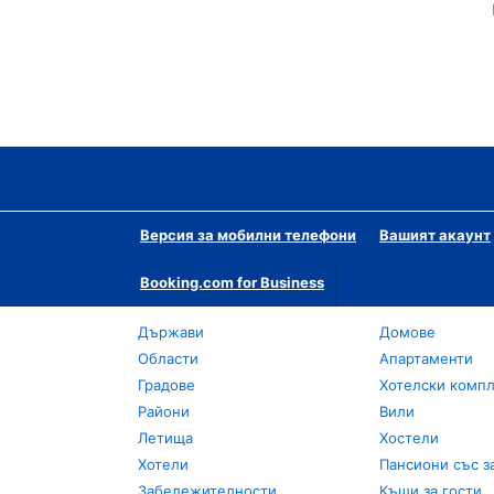
Версия за мобилни телефони
Вашият акаунт
Booking.com for Business
Държави
Домове
Области
Апартаменти
Градове
Хотелски комп
Райони
Вили
Летища
Хостели
Хотели
Пансиони със з
Забележителности
Къщи за гости