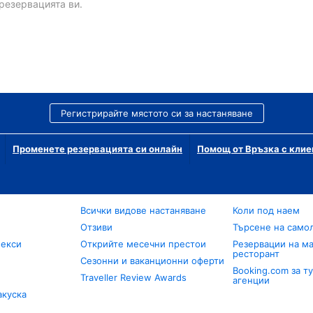
резервацията ви.
Регистрирайте мястото си за настаняване
Променете резервацията си онлайн
Помощ от Връзка с клие
Всички видове настаняване
Коли под наем
Отзиви
Търсене на само
лекси
Открийте месечни престои
Резервации на ма
ресторант
Сезонни и ваканционни оферти
Booking.com за т
Traveller Review Awards
агенции
акуска