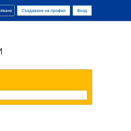
няване
Създаване на профил
Вход
ар
и