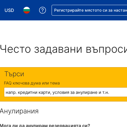
USD
Помощ с резервацията ви
Регистрирайте мястото си за наста
Избор на валута. Избрана валута - Американски дол
Избор на език. Избран език - Български
Често задавани въпрос
Търси
FAQ ключова дума или тема
Анулирания
Мога ли да анулирам резервацията си?