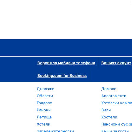
Версия за мобилни телефони
Вашият акаунт
Booking.com for Business
Държави
Домове
Области
Апартаменти
Градове
Хотелски комп
Райони
Вили
Летища
Хостели
Хотели
Пансиони със з
Забележителности
Къщи за гости