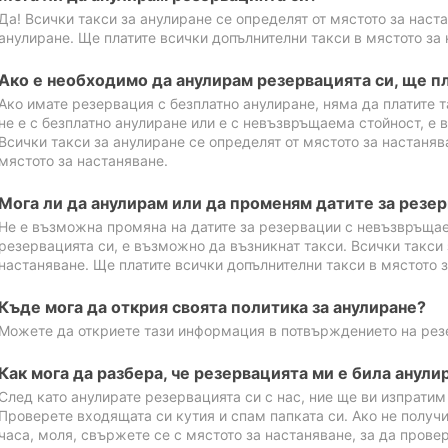
Да! Всички такси за анулиране се определят от мястото за наст
анулиране. Ще платите всички допълнителни такси в мястото за 
Ако е необходимо да анулирам резервацията си, ще пл
Ако имате резервация с безплатно анулиране, няма да платите т
не е с безплатно анулиране или е с невъзвръщаема стойност, е 
Всички такси за анулиране се определят от мястото за настаняв
мястото за настаняване.
Мога ли да анулирам или да променям датите за резе
Не е възможна промяна на датите за резервации с невъзвръщае
резервацията си, е възможно да възникнат такси. Всички такси 
настаняване. Ще платите всички допълнителни такси в мястото з
Къде мога да открия своята политика за анулиране?
Можете да откриете тази информация в потвърждението на рез
Как мога да разбера, че резервацията ми е била анули
След като анулирате резервацията си с нас, ние ще ви изпрати
Проверете входящата си кутия и спам папката си. Ако не получ
часа, моля, свържете се с мястото за настаняване, за да прове