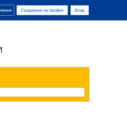
няване
Създаване на профил
Вход
ар
и