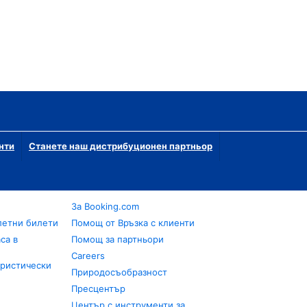
нти
Станете наш дистрибуционен партньор
За Booking.com
летни билети
Помощ от Връзка с клиенти
са в
Помощ за партньори
Careers
уристически
Природосъобразност
Пресцентър
Център с инструменти за