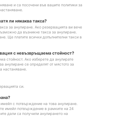
аняване и са посочени във вашите политики за
настаняване.
атя ли някаква такса?
акса за анулиране. Ако резервацията ви вече
възможно да възникне такса за анулиране.
ане. Ще платите всички допълнителни такси в
рвация с невъзвръщаема стойност?
ма стойност. Ако изберете да анулирате
за анулиране се определят от мястото за
а настаняване.
ервацията си.
рана?
м имейл с потвърждение на това анулиране.
ите имейл потвърждение в рамките на 24
рите дали са получили анулирането на