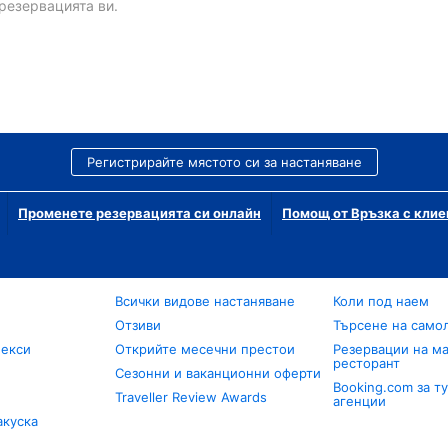
резервацията ви.
Регистрирайте мястото си за настаняване
Променете резервацията си онлайн
Помощ от Връзка с клие
Всички видове настаняване
Коли под наем
Отзиви
Търсене на само
лекси
Открийте месечни престои
Резервации на ма
ресторант
Сезонни и ваканционни оферти
Booking.com за т
Traveller Review Awards
агенции
акуска