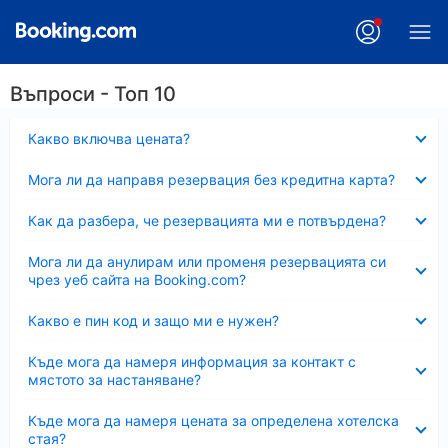
Въпроси - Топ 10
Свито
Какво включва цената?
Свито
Мога ли да направя резервация без кредитна карта?
Свито
Как да разбера, че резервацията ми е потвърдена?
Свито
Мога ли да анулирам или променя резервацията си
чрез уеб сайта на Booking.com?
Свито
Какво е пин код и защо ми е нужен?
Свито
Къде мога да намеря информация за контакт с
мястото за настаняване?
Свито
Къде мога да намеря цената за определена хотелска
стая?