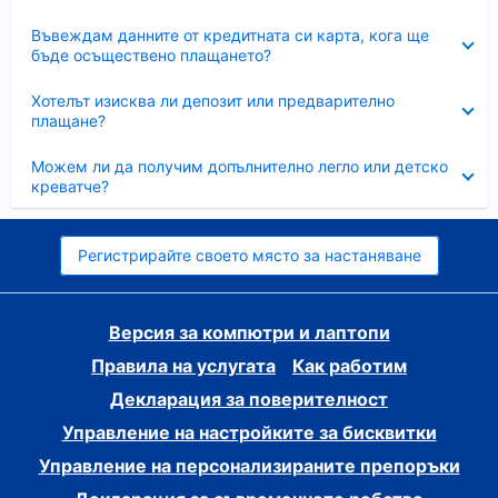
Свито
Въвеждам данните от кредитната си карта, кога ще
бъде осъществено плащането?
Свито
Хотелът изисква ли депозит или предварително
плащане?
Свито
Можем ли да получим допълнително легло или детско
креватче?
Регистрирайте своето място за настаняване
Версия за компютри и лаптопи
Правила на услугата
Как работим
Декларация за поверителност
Управление на настройките за бисквитки
Управление на персонализираните препоръки