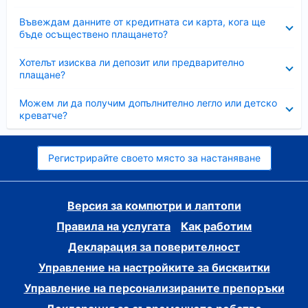
Свито
Въвеждам данните от кредитната си карта, кога ще
бъде осъществено плащането?
Свито
Хотелът изисква ли депозит или предварително
плащане?
Свито
Можем ли да получим допълнително легло или детско
креватче?
Регистрирайте своето място за настаняване
Версия за компютри и лаптопи
Правила на услугата
Как работим
Декларация за поверителност
Управление на настройките за бисквитки
Управление на персонализираните препоръки