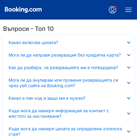
Въпроси - Топ 10
Свито
Какво включва цената?
Свито
Мога ли да направя резервация без кредитна карта?
Свито
Как да разбера, че резервацията ми е потвърдена?
Свито
Мога ли да анулирам или променя резервацията си
чрез уеб сайта на Booking.com?
Свито
Какво е пин код и защо ми е нужен?
Свито
Къде мога да намеря информация за контакт с
мястото за настаняване?
Свито
Къде мога да намеря цената за определена хотелска
стая?