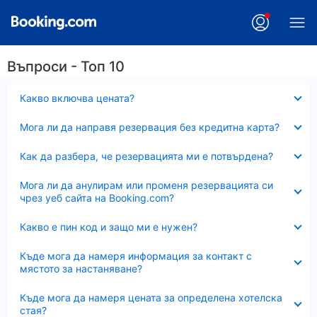
Въпроси - Топ 10
Свито
Какво включва цената?
Свито
Мога ли да направя резервация без кредитна карта?
Свито
Как да разбера, че резервацията ми е потвърдена?
Свито
Мога ли да анулирам или променя резервацията си
чрез уеб сайта на Booking.com?
Свито
Какво е пин код и защо ми е нужен?
Свито
Къде мога да намеря информация за контакт с
мястото за настаняване?
Свито
Къде мога да намеря цената за определена хотелска
стая?