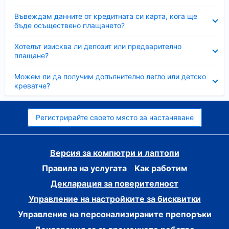
Свито
Въвеждам данните от кредитната си карта, кога ще
бъде осъществено плащането?
Свито
Хотелът изисква ли депозит или предварително
плащане?
Свито
Можем ли да получим допълнително легло или детско
креватче?
Регистрирайте своето място за настаняване
Версия за компютри и лаптопи
Правила на услугата
Как работим
Декларация за поверителност
Управление на настройките за бисквитки
Управление на персонализираните препоръки