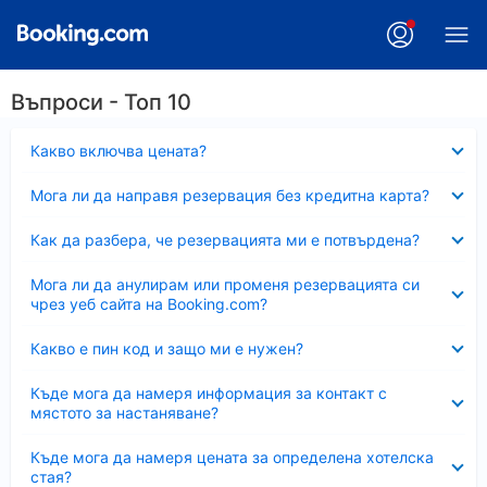
Въпроси - Топ 10
Свито
Какво включва цената?
Свито
Мога ли да направя резервация без кредитна карта?
Свито
Как да разбера, че резервацията ми е потвърдена?
Свито
Мога ли да анулирам или променя резервацията си
чрез уеб сайта на Booking.com?
Свито
Какво е пин код и защо ми е нужен?
Свито
Къде мога да намеря информация за контакт с
мястото за настаняване?
Свито
Къде мога да намеря цената за определена хотелска
стая?