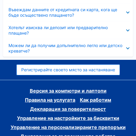
Свито
Въвеждам данните от кредитната си карта, кога ще
бъде осъществено плащането?
Свито
Хотелът изисква ли депозит или предварително
плащане?
Свито
Можем ли да получим допълнително легло или детско
креватче?
Регистрирайте своето място за настаняване
Версия за компютри и лаптопи
Правила на услугата
Как работим
Декларация за поверителност
Управление на настройките за бисквитки
Управление на персонализираните препоръки