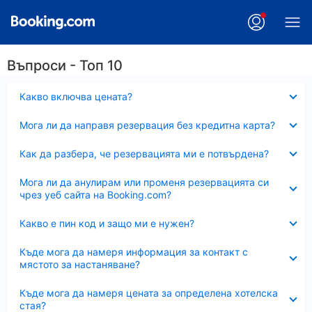
Въпроси - Топ 10
Свито
Какво включва цената?
Свито
Мога ли да направя резервация без кредитна карта?
Свито
Как да разбера, че резервацията ми е потвърдена?
Свито
Мога ли да анулирам или променя резервацията си
чрез уеб сайта на Booking.com?
Свито
Какво е пин код и защо ми е нужен?
Свито
Къде мога да намеря информация за контакт с
мястото за настаняване?
Свито
Къде мога да намеря цената за определена хотелска
стая?