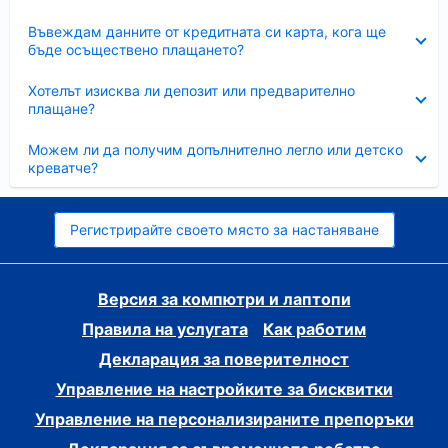
Свито
Въвеждам данните от кредитната си карта, кога ще
бъде осъществено плащането?
Свито
Хотелът изисква ли депозит или предварително
плащане?
Свито
Можем ли да получим допълнително легло или детско
креватче?
Регистрирайте своето място за настаняване
Версия за компютри и лаптопи
Правила на услугата
Как работим
Декларация за поверителност
Управление на настройките за бисквитки
Управление на персонализираните препоръки