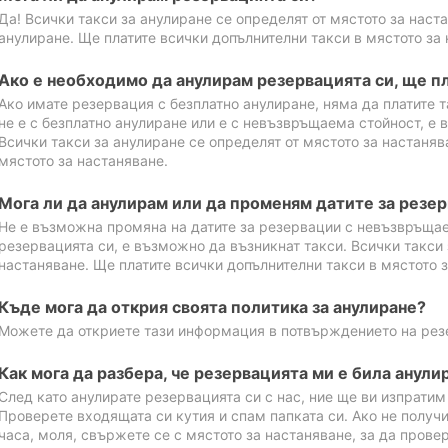
Да! Всички такси за анулиране се определят от мястото за наст
анулиране. Ще платите всички допълнителни такси в мястото за 
Ако е необходимо да анулирам резервацията си, ще пл
Ако имате резервация с безплатно анулиране, няма да платите т
не е с безплатно анулиране или е с невъзвръщаема стойност, е 
Всички такси за анулиране се определят от мястото за настаняв
мястото за настаняване.
Мога ли да анулирам или да променям датите за резе
Не е възможна промяна на датите за резервации с невъзвръщае
резервацията си, е възможно да възникнат такси. Всички такси 
настаняване. Ще платите всички допълнителни такси в мястото з
Къде мога да открия своята политика за анулиране?
Можете да откриете тази информация в потвърждението на рез
Как мога да разбера, че резервацията ми е била анули
След като анулирате резервацията си с нас, ние ще ви изпрати
Проверете входящата си кутия и спам папката си. Ако не получ
часа, моля, свържете се с мястото за настаняване, за да прове