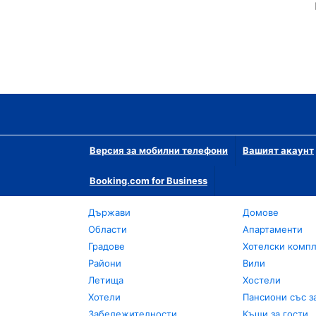
Версия за мобилни телефони
Вашият акаунт
Booking.com for Business
Държави
Домове
Области
Апартаменти
Градове
Хотелски комп
Райони
Вили
Летища
Хостели
Хотели
Пансиони със з
Забележителности
Къщи за гости