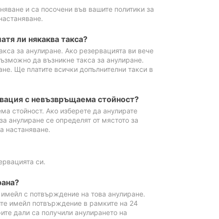
аняване и са посочени във вашите политики за
настаняване.
атя ли някаква такса?
акса за анулиране. Ако резервацията ви вече
възможно да възникне такса за анулиране.
ане. Ще платите всички допълнителни такси в
рвация с невъзвръщаема стойност?
ма стойност. Ако изберете да анулирате
за анулиране се определят от мястото за
а настаняване.
ервацията си.
рана?
м имейл с потвърждение на това анулиране.
ите имейл потвърждение в рамките на 24
рите дали са получили анулирането на