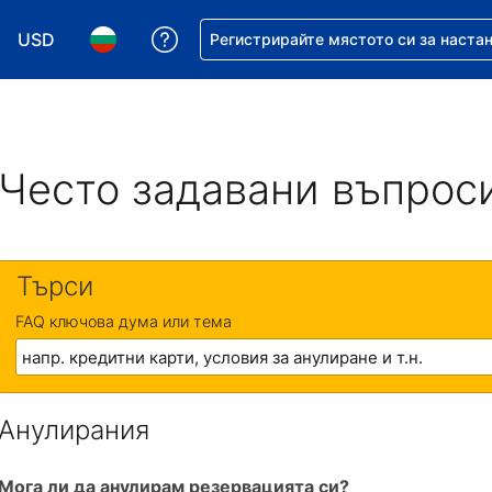
USD
Помощ с резервацията ви
Регистрирайте мястото си за наста
Избор на валута. Избрана валута - Американски дол
Избор на език. Избран език - Български
Често задавани въпрос
Търси
FAQ ключова дума или тема
Анулирания
Мога ли да анулирам резервацията си?