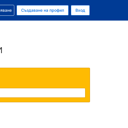
няване
Създаване на профил
Вход
ар
и