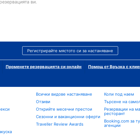
резервацията ви.
Регистрирайте мястото си за настаняване
Променете резервацията си онлайн
Помощ от Връзка с клие
Всички видове настаняване
Коли под наем
Отзиви
Търсене на само
лекси
Открийте месечни престои
Резервации на ма
ресторант
Сезонни и ваканционни оферти
Booking.com за т
Traveller Review Awards
агенции
акуска