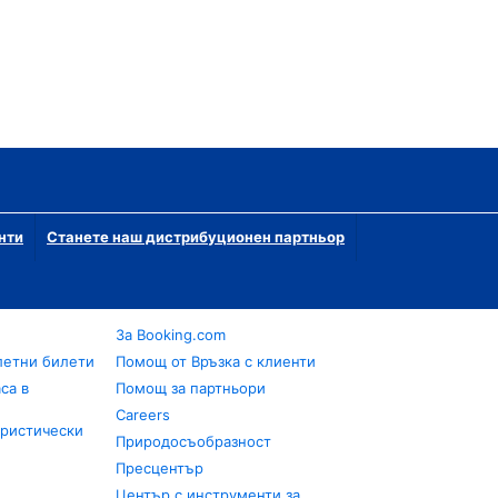
нти
Станете наш дистрибуционен партньор
За Booking.com
летни билети
Помощ от Връзка с клиенти
са в
Помощ за партньори
Careers
уристически
Природосъобразност
Пресцентър
Център с инструменти за