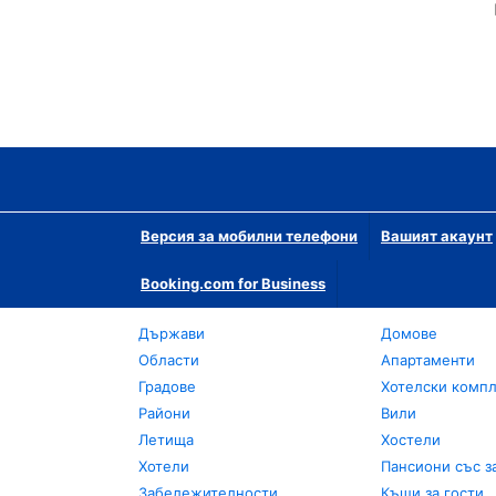
Версия за мобилни телефони
Вашият акаунт
Booking.com for Business
Държави
Домове
Области
Апартаменти
Градове
Хотелски комп
Райони
Вили
Летища
Хостели
Хотели
Пансиони със з
Забележителности
Къщи за гости