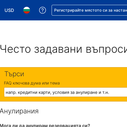
USD
Помощ с резервацията ви
Регистрирайте мястото си за наста
Избор на валута. Избрана валута - Американски дол
Избор на език. Избран език - Български
Често задавани въпрос
Търси
FAQ ключова дума или тема
Анулирания
Мога ли да анулирам резервацията си?