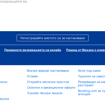
резервацията ви.
Регистрирайте мястото си за настаняване
Променете резервацията си онлайн
Помощ от Връзка с клие
Всички видове настаняване
Коли под наем
Отзиви
Търсене на само
лекси
Открийте месечни престои
Резервации на ма
ресторант
Сезонни и ваканционни оферти
Booking.com за т
Traveller Review Awards
агенции
акуска