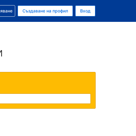
няване
Създаване на профил
Вход
ар
и