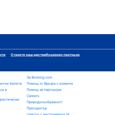
нти
Станете наш дистрибуционен партньор
За Booking.com
летни билети
Помощ от Връзка с клиенти
са в
Помощ за партньори
Careers
уристически
Природосъобразност
Пресцентър
Център с инструменти за