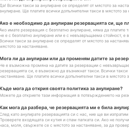
Да! Всички такси за анулиране се определят от мястото за наст
анулиране. Ще платите всички допълнителни такси в мястото за 
Ако е необходимо да анулирам резервацията си, ще пл
Ако имате резервация с безплатно анулиране, няма да платите т
не е с безплатно анулиране или е с невъзвръщаема стойност, е 
Всички такси за анулиране се определят от мястото за настаняв
мястото за настаняване.
Мога ли да анулирам или да променям датите за резе
Не е възможна промяна на датите за резервации с невъзвръщае
резервацията си, е възможно да възникнат такси. Всички такси 
настаняване. Ще платите всички допълнителни такси в мястото з
Къде мога да открия своята политика за анулиране?
Можете да откриете тази информация в потвърждението на рез
Как мога да разбера, че резервацията ми е била анули
След като анулирате резервацията си с нас, ние ще ви изпрати
Проверете входящата си кутия и спам папката си. Ако не получ
часа, моля, свържете се с мястото за настаняване, за да прове