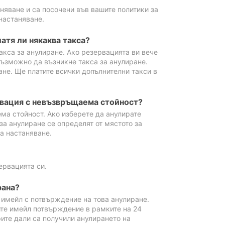
аняване и са посочени във вашите политики за
настаняване.
атя ли някаква такса?
акса за анулиране. Ако резервацията ви вече
възможно да възникне такса за анулиране.
ане. Ще платите всички допълнителни такси в
рвация с невъзвръщаема стойност?
ма стойност. Ако изберете да анулирате
за анулиране се определят от мястото за
а настаняване.
ервацията си.
рана?
м имейл с потвърждение на това анулиране.
ите имейл потвърждение в рамките на 24
рите дали са получили анулирането на