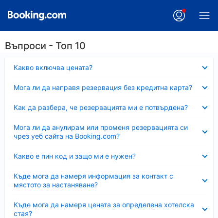
Въпроси - Топ 10
Свито
Какво включва цената?
Свито
Мога ли да направя резервация без кредитна карта?
Свито
Как да разбера, че резервацията ми е потвърдена?
Свито
Мога ли да анулирам или променя резервацията си
чрез уеб сайта на Booking.com?
Свито
Какво е пин код и защо ми е нужен?
Свито
Къде мога да намеря информация за контакт с
мястото за настаняване?
Свито
Къде мога да намеря цената за определена хотелска
стая?