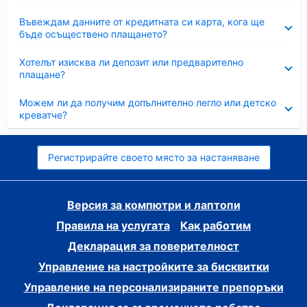
Свито
Въвеждам данните от кредитната си карта, кога ще
бъде осъществено плащането?
Свито
Хотелът изисква ли депозит или предварително
плащане?
Свито
Можем ли да получим допълнително легло или детско
креватче?
Регистрирайте своето място за настаняване
Версия за компютри и лаптопи
Правила на услугата
Как работим
Декларация за поверителност
Управление на настройките за бисквитки
Управление на персонализираните препоръки