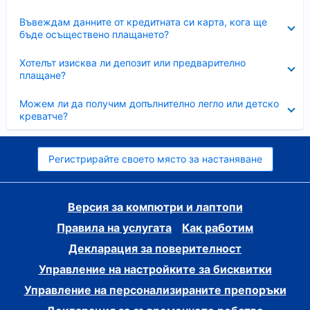
Свито
Въвеждам данните от кредитната си карта, кога ще
бъде осъществено плащането?
Свито
Хотелът изисква ли депозит или предварително
плащане?
Свито
Можем ли да получим допълнително легло или детско
креватче?
Регистрирайте своето място за настаняване
Версия за компютри и лаптопи
Правила на услугата
Как работим
Декларация за поверителност
Управление на настройките за бисквитки
Управление на персонализираните препоръки