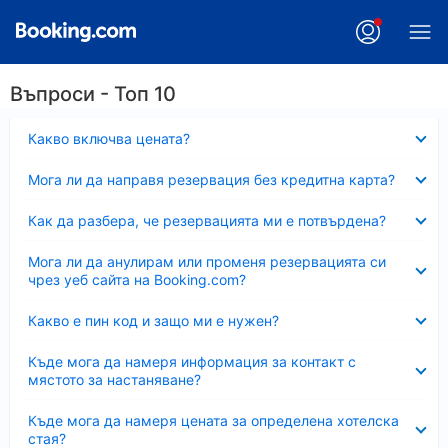
Въпроси - Топ 10
Свито
Какво включва цената?
Свито
Мога ли да направя резервация без кредитна карта?
Свито
Как да разбера, че резервацията ми е потвърдена?
Свито
Мога ли да анулирам или променя резервацията си
чрез уеб сайта на Booking.com?
Свито
Какво е пин код и защо ми е нужен?
Свито
Къде мога да намеря информация за контакт с
мястото за настаняване?
Свито
Къде мога да намеря цената за определена хотелска
стая?