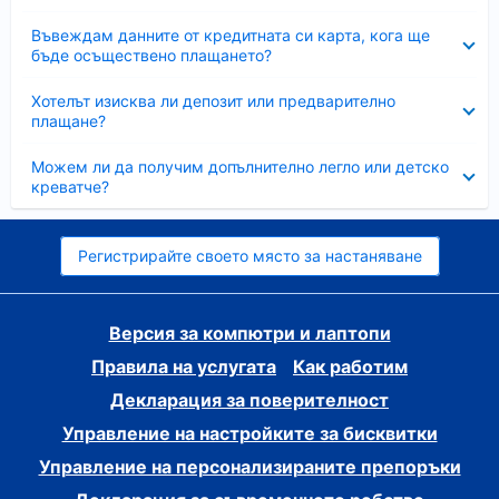
Свито
Въвеждам данните от кредитната си карта, кога ще
бъде осъществено плащането?
Свито
Хотелът изисква ли депозит или предварително
плащане?
Свито
Можем ли да получим допълнително легло или детско
креватче?
Регистрирайте своето място за настаняване
Версия за компютри и лаптопи
Правила на услугата
Как работим
Декларация за поверителност
Управление на настройките за бисквитки
Управление на персонализираните препоръки