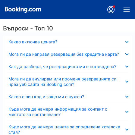
Въпроси - Топ 10
Свито
Какво включва цената?
Свито
Мога ли да направя резервация без кредитна карта?
Свито
Как да разбера, че резервацията ми е потвърдена?
Свито
Мога ли да анулирам или променя резервацията си
чрез уеб сайта на Booking.com?
Свито
Какво е пин код и защо ми е нужен?
Свито
Къде мога да намеря информация за контакт с
мястото за настаняване?
Свито
Къде мога да намеря цената за определена хотелска
стая?