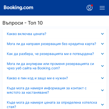
Въпроси - Топ 10
Свито
Какво включва цената?
Свито
Мога ли да направя резервация без кредитна карта?
Свито
Как да разбера, че резервацията ми е потвърдена?
Свито
Мога ли да анулирам или променя резервацията си
чрез уеб сайта на Booking.com?
Свито
Какво е пин код и защо ми е нужен?
Свито
Къде мога да намеря информация за контакт с
мястото за настаняване?
Свито
Къде мога да намеря цената за определена хотелска
стая?