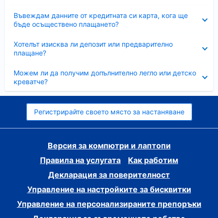
Свито
Въвеждам данните от кредитната си карта, кога ще
бъде осъществено плащането?
Свито
Хотелът изисква ли депозит или предварително
плащане?
Свито
Можем ли да получим допълнително легло или детско
креватче?
Регистрирайте своето място за настаняване
Версия за компютри и лаптопи
Правила на услугата
Как работим
Декларация за поверителност
Управление на настройките за бисквитки
Управление на персонализираните препоръки