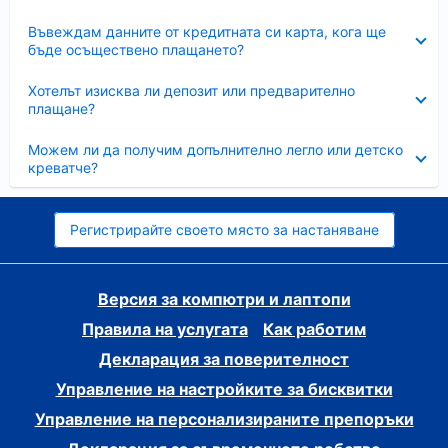
Свито
Въвеждам данните от кредитната си карта, кога ще
бъде осъществено плащането?
Свито
Хотелът изисква ли депозит или предварително
плащане?
Свито
Можем ли да получим допълнително легло или детско
креватче?
Регистрирайте своето място за настаняване
Версия за компютри и лаптопи
Правила на услугата
Как работим
Декларация за поверителност
Управление на настройките за бисквитки
Управление на персонализираните препоръки