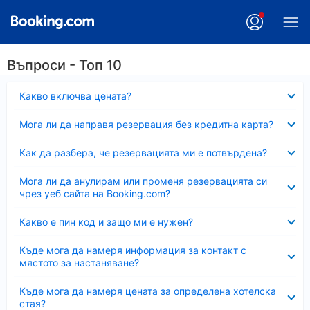
Въпроси - Топ 10
Свито
Какво включва цената?
Свито
Мога ли да направя резервация без кредитна карта?
Свито
Как да разбера, че резервацията ми е потвърдена?
Свито
Мога ли да анулирам или променя резервацията си
чрез уеб сайта на Booking.com?
Свито
Какво е пин код и защо ми е нужен?
Свито
Къде мога да намеря информация за контакт с
мястото за настаняване?
Свито
Къде мога да намеря цената за определена хотелска
стая?