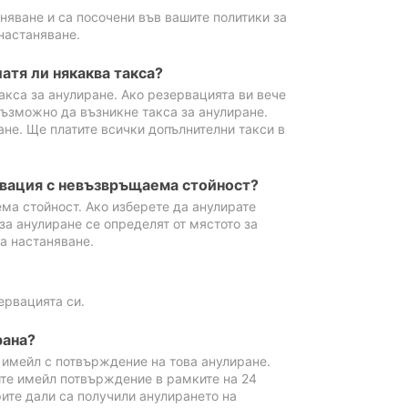
аняване и са посочени във вашите политики за
настаняване.
атя ли някаква такса?
акса за анулиране. Ако резервацията ви вече
възможно да възникне такса за анулиране.
ане. Ще платите всички допълнителни такси в
рвация с невъзвръщаема стойност?
ма стойност. Ако изберете да анулирате
за анулиране се определят от мястото за
а настаняване.
ервацията си.
рана?
м имейл с потвърждение на това анулиране.
ите имейл потвърждение в рамките на 24
рите дали са получили анулирането на