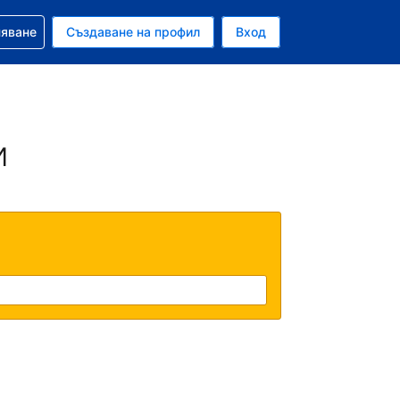
няване
Създаване на профил
Вход
ар
и