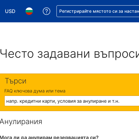
USD
Помощ с резервацията ви
Регистрирайте мястото си за наста
Избор на валута. Избрана валута - Американски дол
Избор на език. Избран език - Български
Често задавани въпрос
Търси
FAQ ключова дума или тема
Анулирания
Мога ли да анулирам резервацията си?