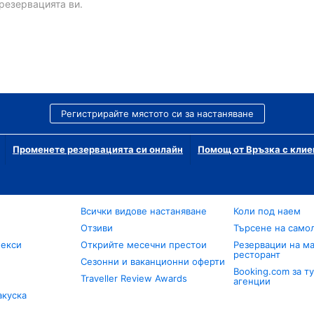
резервацията ви.
Регистрирайте мястото си за настаняване
Променете резервацията си онлайн
Помощ от Връзка с клие
Всички видове настаняване
Коли под наем
Отзиви
Търсене на само
лекси
Открийте месечни престои
Резервации на ма
ресторант
Сезонни и ваканционни оферти
Booking.com за т
Traveller Review Awards
агенции
акуска