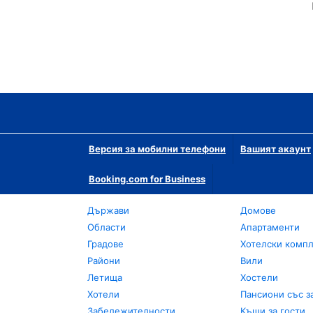
Версия за мобилни телефони
Вашият акаунт
Booking.com for Business
Държави
Домове
Области
Апартаменти
Градове
Хотелски комп
Райони
Вили
Летища
Хостели
Хотели
Пансиони със з
Забележителности
Къщи за гости