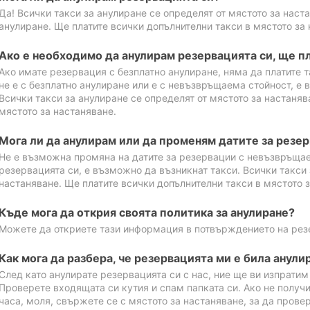
Да! Всички такси за анулиране се определят от мястото за наст
анулиране. Ще платите всички допълнителни такси в мястото за 
Ако е необходимо да анулирам резервацията си, ще пл
Ако имате резервация с безплатно анулиране, няма да платите т
не е с безплатно анулиране или е с невъзвръщаема стойност, е 
Всички такси за анулиране се определят от мястото за настаняв
мястото за настаняване.
Мога ли да анулирам или да променям датите за резе
Не е възможна промяна на датите за резервации с невъзвръщае
резервацията си, е възможно да възникнат такси. Всички такси 
настаняване. Ще платите всички допълнителни такси в мястото з
Къде мога да открия своята политика за анулиране?
Можете да откриете тази информация в потвърждението на рез
Как мога да разбера, че резервацията ми е била анули
След като анулирате резервацията си с нас, ние ще ви изпрати
Проверете входящата си кутия и спам папката си. Ако не получ
часа, моля, свържете се с мястото за настаняване, за да прове