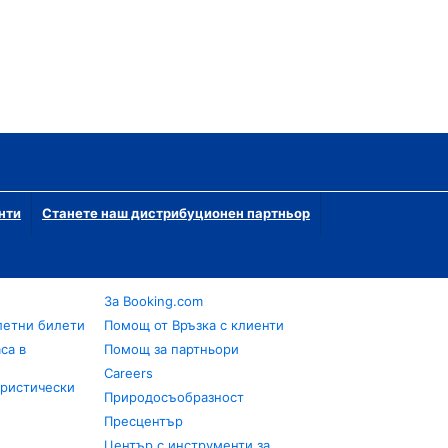
нти
Станете наш дистрибуционен партньор
За Booking.com
летни билети
Помощ от Връзка с клиенти
са в
Помощ за партньори
Careers
уристически
Природосъобразност
Пресцентър
Център с инструменти за